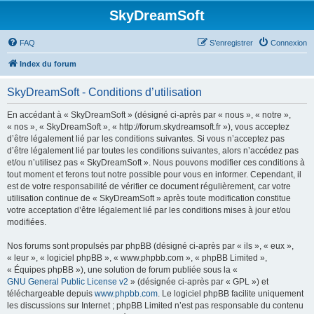
SkyDreamSoft
FAQ
S’enregistrer
Connexion
Index du forum
SkyDreamSoft - Conditions d’utilisation
En accédant à « SkyDreamSoft » (désigné ci-après par « nous », « notre »,
« nos », « SkyDreamSoft », « http://forum.skydreamsoft.fr »), vous acceptez
d’être légalement lié par les conditions suivantes. Si vous n’acceptez pas
d’être légalement lié par toutes les conditions suivantes, alors n’accédez pas
et/ou n’utilisez pas « SkyDreamSoft ». Nous pouvons modifier ces conditions à
tout moment et ferons tout notre possible pour vous en informer. Cependant, il
est de votre responsabilité de vérifier ce document régulièrement, car votre
utilisation continue de « SkyDreamSoft » après toute modification constitue
votre acceptation d’être légalement lié par les conditions mises à jour et/ou
modifiées.
Nos forums sont propulsés par phpBB (désigné ci-après par « ils », « eux »,
« leur », « logiciel phpBB », « www.phpbb.com », « phpBB Limited »,
« Équipes phpBB »), une solution de forum publiée sous la «
GNU General Public License v2
» (désignée ci-après par « GPL ») et
téléchargeable depuis
www.phpbb.com
. Le logiciel phpBB facilite uniquement
les discussions sur Internet ; phpBB Limited n’est pas responsable du contenu