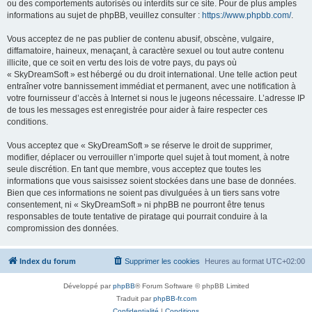
ou des comportements autorisés ou interdits sur ce site. Pour de plus amples
informations au sujet de phpBB, veuillez consulter :
https://www.phpbb.com/
.
Vous acceptez de ne pas publier de contenu abusif, obscène, vulgaire,
diffamatoire, haineux, menaçant, à caractère sexuel ou tout autre contenu
illicite, que ce soit en vertu des lois de votre pays, du pays où
« SkyDreamSoft » est hébergé ou du droit international. Une telle action peut
entraîner votre bannissement immédiat et permanent, avec une notification à
votre fournisseur d’accès à Internet si nous le jugeons nécessaire. L’adresse IP
de tous les messages est enregistrée pour aider à faire respecter ces
conditions.
Vous acceptez que « SkyDreamSoft » se réserve le droit de supprimer,
modifier, déplacer ou verrouiller n’importe quel sujet à tout moment, à notre
seule discrétion. En tant que membre, vous acceptez que toutes les
informations que vous saisissez soient stockées dans une base de données.
Bien que ces informations ne soient pas divulguées à un tiers sans votre
consentement, ni « SkyDreamSoft » ni phpBB ne pourront être tenus
responsables de toute tentative de piratage qui pourrait conduire à la
compromission des données.
Index du forum
Supprimer les cookies
Heures au format
UTC+02:00
Développé par
phpBB
® Forum Software © phpBB Limited
Traduit par
phpBB-fr.com
Confidentialité
|
Conditions