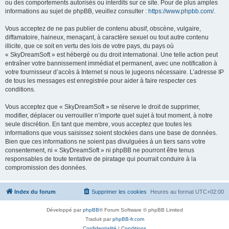
ou des comportements autorisés ou interdits sur ce site. Pour de plus amples
informations au sujet de phpBB, veuillez consulter :
https://www.phpbb.com/
.
Vous acceptez de ne pas publier de contenu abusif, obscène, vulgaire,
diffamatoire, haineux, menaçant, à caractère sexuel ou tout autre contenu
illicite, que ce soit en vertu des lois de votre pays, du pays où
« SkyDreamSoft » est hébergé ou du droit international. Une telle action peut
entraîner votre bannissement immédiat et permanent, avec une notification à
votre fournisseur d’accès à Internet si nous le jugeons nécessaire. L’adresse IP
de tous les messages est enregistrée pour aider à faire respecter ces
conditions.
Vous acceptez que « SkyDreamSoft » se réserve le droit de supprimer,
modifier, déplacer ou verrouiller n’importe quel sujet à tout moment, à notre
seule discrétion. En tant que membre, vous acceptez que toutes les
informations que vous saisissez soient stockées dans une base de données.
Bien que ces informations ne soient pas divulguées à un tiers sans votre
consentement, ni « SkyDreamSoft » ni phpBB ne pourront être tenus
responsables de toute tentative de piratage qui pourrait conduire à la
compromission des données.
Index du forum
Supprimer les cookies
Heures au format
UTC+02:00
Développé par
phpBB
® Forum Software © phpBB Limited
Traduit par
phpBB-fr.com
Confidentialité
|
Conditions