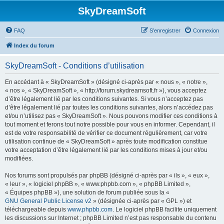
SkyDreamSoft
FAQ
S’enregistrer
Connexion
Index du forum
SkyDreamSoft - Conditions d’utilisation
En accédant à « SkyDreamSoft » (désigné ci-après par « nous », « notre »,
« nos », « SkyDreamSoft », « http://forum.skydreamsoft.fr »), vous acceptez
d’être légalement lié par les conditions suivantes. Si vous n’acceptez pas
d’être légalement lié par toutes les conditions suivantes, alors n’accédez pas
et/ou n’utilisez pas « SkyDreamSoft ». Nous pouvons modifier ces conditions à
tout moment et ferons tout notre possible pour vous en informer. Cependant, il
est de votre responsabilité de vérifier ce document régulièrement, car votre
utilisation continue de « SkyDreamSoft » après toute modification constitue
votre acceptation d’être légalement lié par les conditions mises à jour et/ou
modifiées.
Nos forums sont propulsés par phpBB (désigné ci-après par « ils », « eux »,
« leur », « logiciel phpBB », « www.phpbb.com », « phpBB Limited »,
« Équipes phpBB »), une solution de forum publiée sous la «
GNU General Public License v2
» (désignée ci-après par « GPL ») et
téléchargeable depuis
www.phpbb.com
. Le logiciel phpBB facilite uniquement
les discussions sur Internet ; phpBB Limited n’est pas responsable du contenu