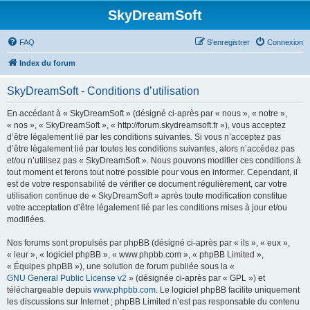
SkyDreamSoft
FAQ
S’enregistrer
Connexion
Index du forum
SkyDreamSoft - Conditions d’utilisation
En accédant à « SkyDreamSoft » (désigné ci-après par « nous », « notre »,
« nos », « SkyDreamSoft », « http://forum.skydreamsoft.fr »), vous acceptez
d’être légalement lié par les conditions suivantes. Si vous n’acceptez pas
d’être légalement lié par toutes les conditions suivantes, alors n’accédez pas
et/ou n’utilisez pas « SkyDreamSoft ». Nous pouvons modifier ces conditions à
tout moment et ferons tout notre possible pour vous en informer. Cependant, il
est de votre responsabilité de vérifier ce document régulièrement, car votre
utilisation continue de « SkyDreamSoft » après toute modification constitue
votre acceptation d’être légalement lié par les conditions mises à jour et/ou
modifiées.
Nos forums sont propulsés par phpBB (désigné ci-après par « ils », « eux »,
« leur », « logiciel phpBB », « www.phpbb.com », « phpBB Limited »,
« Équipes phpBB »), une solution de forum publiée sous la «
GNU General Public License v2
» (désignée ci-après par « GPL ») et
téléchargeable depuis
www.phpbb.com
. Le logiciel phpBB facilite uniquement
les discussions sur Internet ; phpBB Limited n’est pas responsable du contenu