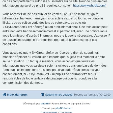
ou des comportements autorisés ou interdits sur ce site. Pour de plus amples
informations au sujet de phpBB, veuillez consulter :
https://www.phpbb.com/
.
Vous acceptez de ne pas publier de contenu abusif, obscène, vulgaire,
diffamatoire, haineux, menaçant, à caractère sexuel ou tout autre contenu
illicite, que ce soit en vertu des lois de votre pays, du pays où
« SkyDreamSoft » est hébergé ou du droit international. Une telle action peut
entraîner votre bannissement immédiat et permanent, avec une notification à
votre fournisseur d’accès à Internet si nous le jugeons nécessaire. L’adresse IP
de tous les messages est enregistrée pour aider à faire respecter ces
conditions.
Vous acceptez que « SkyDreamSoft » se réserve le droit de supprimer,
modifier, déplacer ou verrouiller n’importe quel sujet à tout moment, à notre
seule discrétion. En tant que membre, vous acceptez que toutes les
informations que vous saisissez soient stockées dans une base de données.
Bien que ces informations ne soient pas divulguées à un tiers sans votre
consentement, ni « SkyDreamSoft » ni phpBB ne pourront être tenus
responsables de toute tentative de piratage qui pourrait conduire à la
compromission des données.
Index du forum
Supprimer les cookies
Heures au format
UTC+02:00
Développé par
phpBB
® Forum Software © phpBB Limited
Traduit par
phpBB-fr.com
Confidentialité
|
Conditions