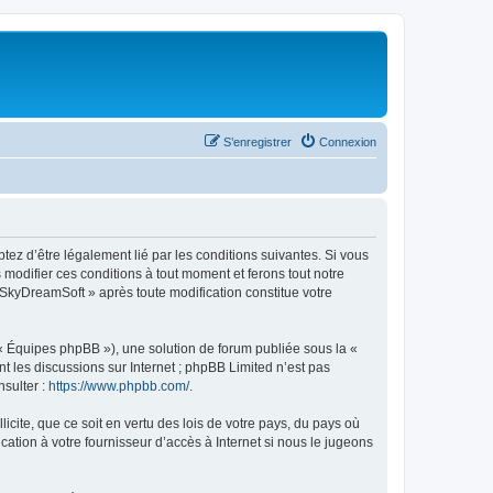
S’enregistrer
Connexion
tez d’être légalement lié par les conditions suivantes. Si vous
modifier ces conditions à tout moment et ferons tout notre
« SkyDreamSoft » après toute modification constitue votre
 « Équipes phpBB »), une solution de forum publiée sous la «
nt les discussions sur Internet ; phpBB Limited n’est pas
nsulter :
https://www.phpbb.com/
.
icite, que ce soit en vertu des lois de votre pays, du pays où
ation à votre fournisseur d’accès à Internet si nous le jugeons