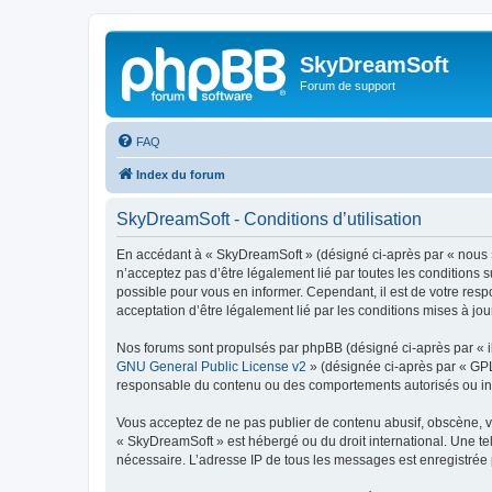
SkyDreamSoft
Forum de support
FAQ
Index du forum
SkyDreamSoft - Conditions d’utilisation
En accédant à « SkyDreamSoft » (désigné ci-après par « nous », 
n’acceptez pas d’être légalement lié par toutes les conditions 
possible pour vous en informer. Cependant, il est de votre resp
acceptation d’être légalement lié par les conditions mises à jou
Nos forums sont propulsés par phpBB (désigné ci-après par « il
GNU General Public License v2
» (désignée ci-après par « GP
responsable du contenu ou des comportements autorisés ou inter
Vous acceptez de ne pas publier de contenu abusif, obscène, vul
« SkyDreamSoft » est hébergé ou du droit international. Une tel
nécessaire. L’adresse IP de tous les messages est enregistrée p