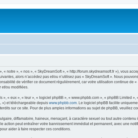
« notre », « nos », « SkyDreamSoft », « http://forum.skydreamsoft.fr »), vous accep
suivantes, alors n’accédez pas et/ou n’utilisez pas « SkyDreamSoft ». Nous pouvons 
onsabilité de vérifier ce document régulièrement, car votre utilisation continue de 
r et/ou modifiées.
s », « eux », « leur », « logiciel phpBB », « www.phpbb.com », « phpBB Limited »,
L ») et téléchargeable depuis
www.phpbb.com
. Le logiciel phpBB facilite uniqueme
dits sur ce site. Pour de plus amples informations au sujet de phpBB, veuillez co
gaire, diffamatoire, haineux, menaçant, à caractère sexuel ou tout autre contenu ill
le action peut entraîner votre bannissement immédiat et permanent, avec une notific
our aider à faire respecter ces conditions.