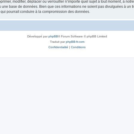
rimer, modifier, déplacer ou verrouiller n’importe quel sujet à tout moment, à not
ns une base de données. Bien que ces informations ne soient pas divulguées à un 
e qui pourrait conduire à la compromission des données.
Développé par
phpBB
® Forum Software © phpBB Limited
Traduit par
phpBB-fr.com
Confidentialité
|
Conditions