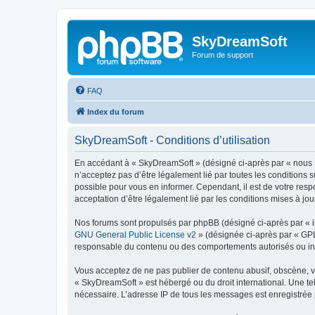
SkyDreamSoft
Forum de support
FAQ
Index du forum
SkyDreamSoft - Conditions d’utilisation
En accédant à « SkyDreamSoft » (désigné ci-après par « nous », 
n’acceptez pas d’être légalement lié par toutes les conditions 
possible pour vous en informer. Cependant, il est de votre resp
acceptation d’être légalement lié par les conditions mises à jou
Nos forums sont propulsés par phpBB (désigné ci-après par « il
GNU General Public License v2
» (désignée ci-après par « GP
responsable du contenu ou des comportements autorisés ou inter
Vous acceptez de ne pas publier de contenu abusif, obscène, vul
« SkyDreamSoft » est hébergé ou du droit international. Une tel
nécessaire. L’adresse IP de tous les messages est enregistrée p