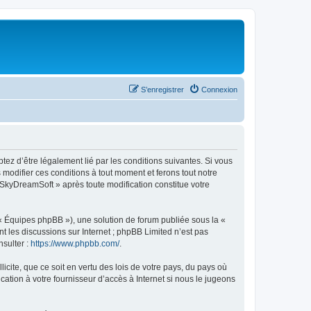
S’enregistrer
Connexion
tez d’être légalement lié par les conditions suivantes. Si vous
modifier ces conditions à tout moment et ferons tout notre
« SkyDreamSoft » après toute modification constitue votre
 « Équipes phpBB »), une solution de forum publiée sous la «
nt les discussions sur Internet ; phpBB Limited n’est pas
nsulter :
https://www.phpbb.com/
.
icite, que ce soit en vertu des lois de votre pays, du pays où
ation à votre fournisseur d’accès à Internet si nous le jugeons