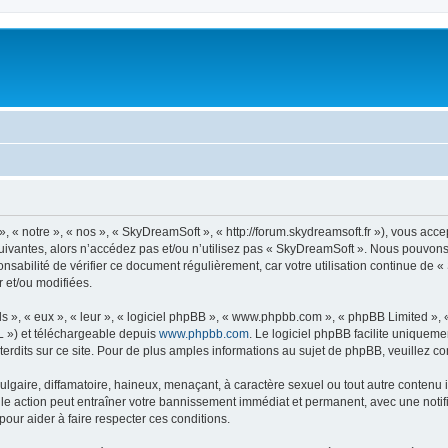
« notre », « nos », « SkyDreamSoft », « http://forum.skydreamsoft.fr »), vous accep
suivantes, alors n’accédez pas et/ou n’utilisez pas « SkyDreamSoft ». Nous pouvons 
onsabilité de vérifier ce document régulièrement, car votre utilisation continue de 
r et/ou modifiées.
s », « eux », « leur », « logiciel phpBB », « www.phpbb.com », « phpBB Limited »,
L ») et téléchargeable depuis
www.phpbb.com
. Le logiciel phpBB facilite uniqueme
dits sur ce site. Pour de plus amples informations au sujet de phpBB, veuillez co
gaire, diffamatoire, haineux, menaçant, à caractère sexuel ou tout autre contenu ill
le action peut entraîner votre bannissement immédiat et permanent, avec une notific
our aider à faire respecter ces conditions.