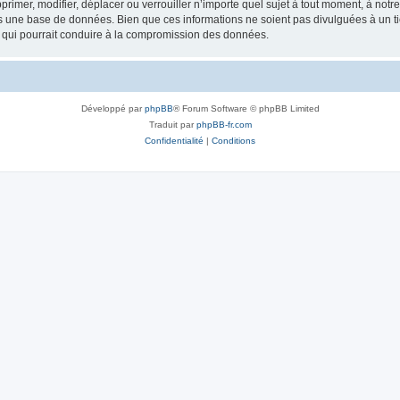
rimer, modifier, déplacer ou verrouiller n’importe quel sujet à tout moment, à not
ns une base de données. Bien que ces informations ne soient pas divulguées à un 
e qui pourrait conduire à la compromission des données.
Développé par
phpBB
® Forum Software © phpBB Limited
Traduit par
phpBB-fr.com
Confidentialité
|
Conditions