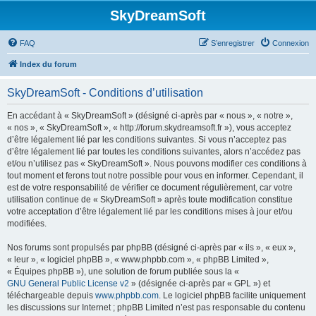
SkyDreamSoft
FAQ
S’enregistrer
Connexion
Index du forum
SkyDreamSoft - Conditions d’utilisation
En accédant à « SkyDreamSoft » (désigné ci-après par « nous », « notre »,
« nos », « SkyDreamSoft », « http://forum.skydreamsoft.fr »), vous acceptez
d’être légalement lié par les conditions suivantes. Si vous n’acceptez pas
d’être légalement lié par toutes les conditions suivantes, alors n’accédez pas
et/ou n’utilisez pas « SkyDreamSoft ». Nous pouvons modifier ces conditions à
tout moment et ferons tout notre possible pour vous en informer. Cependant, il
est de votre responsabilité de vérifier ce document régulièrement, car votre
utilisation continue de « SkyDreamSoft » après toute modification constitue
votre acceptation d’être légalement lié par les conditions mises à jour et/ou
modifiées.
Nos forums sont propulsés par phpBB (désigné ci-après par « ils », « eux »,
« leur », « logiciel phpBB », « www.phpbb.com », « phpBB Limited »,
« Équipes phpBB »), une solution de forum publiée sous la «
GNU General Public License v2
» (désignée ci-après par « GPL ») et
téléchargeable depuis
www.phpbb.com
. Le logiciel phpBB facilite uniquement
les discussions sur Internet ; phpBB Limited n’est pas responsable du contenu