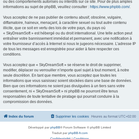
ou des comportements autorisés ou interdits sur ce site. Pour de plus amples
informations au sujet de phpBB, veuillez consulter :
https://www.phpbb.com/
.
Vous acceptez de ne pas publier de contenu abusif, obscène, vulgaire,
diffamatoire, haineux, menaçant, à caractère sexuel ou tout autre contenu
illicite, que ce soit en vertu des lois de votre pays, du pays où
« SkyDreamSoft » est hébergé ou du droit international. Une telle action peut
entraîner votre bannissement immédiat et permanent, avec une notification à
votre fournisseur d’accès à Internet si nous le jugeons nécessaire. L’adresse IP
de tous les messages est enregistrée pour aider à faire respecter ces
conditions.
Vous acceptez que « SkyDreamSoft » se réserve le droit de supprimer,
modifier, déplacer ou verrouiller n’importe quel sujet à tout moment, à notre
seule discrétion. En tant que membre, vous acceptez que toutes les
informations que vous saisissez soient stockées dans une base de données.
Bien que ces informations ne soient pas divulguées à un tiers sans votre
consentement, ni « SkyDreamSoft » ni phpBB ne pourront être tenus
responsables de toute tentative de piratage qui pourrait conduire à la
compromission des données.
Index du forum
Supprimer les cookies
Heures au format
UTC+02:00
Développé par
phpBB
® Forum Software © phpBB Limited
Traduit par
phpBB-fr.com
Confidentialité
|
Conditions