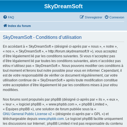
SkyDreamSoft
FAQ
S’enregistrer
Connexion
Index du forum
SkyDreamSoft - Conditions d’utilisation
En accédant à « SkyDreamSoft » (désigné ci-après par « nous », « notre »,
« nos », « SkyDreamSoft », « http://forum.skydreamsoft.fr »), vous acceptez
d’être légalement lié par les conditions suivantes. Si vous n’acceptez pas
d’être légalement lié par toutes les conditions suivantes, alors n’accédez pas
et/ou n’utilisez pas « SkyDreamSoft ». Nous pouvons modifier ces conditions à
tout moment et ferons tout notre possible pour vous en informer. Cependant, il
est de votre responsabilité de vérifier ce document régulièrement, car votre
utilisation continue de « SkyDreamSoft » après toute modification constitue
votre acceptation d’être légalement lié par les conditions mises à jour et/ou
modifiées.
Nos forums sont propulsés par phpBB (désigné ci-après par « ils », « eux »,
« leur », « logiciel phpBB », « www.phpbb.com », « phpBB Limited »,
« Équipes phpBB »), une solution de forum publiée sous la «
GNU General Public License v2
» (désignée ci-après par « GPL ») et
téléchargeable depuis
www.phpbb.com
. Le logiciel phpBB facilite uniquement
les discussions sur Internet ; phpBB Limited n’est pas responsable du contenu