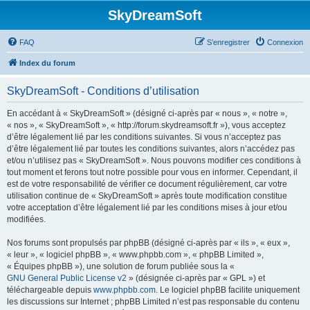
SkyDreamSoft
FAQ
S’enregistrer
Connexion
Index du forum
SkyDreamSoft - Conditions d’utilisation
En accédant à « SkyDreamSoft » (désigné ci-après par « nous », « notre »,
« nos », « SkyDreamSoft », « http://forum.skydreamsoft.fr »), vous acceptez
d’être légalement lié par les conditions suivantes. Si vous n’acceptez pas
d’être légalement lié par toutes les conditions suivantes, alors n’accédez pas
et/ou n’utilisez pas « SkyDreamSoft ». Nous pouvons modifier ces conditions à
tout moment et ferons tout notre possible pour vous en informer. Cependant, il
est de votre responsabilité de vérifier ce document régulièrement, car votre
utilisation continue de « SkyDreamSoft » après toute modification constitue
votre acceptation d’être légalement lié par les conditions mises à jour et/ou
modifiées.
Nos forums sont propulsés par phpBB (désigné ci-après par « ils », « eux »,
« leur », « logiciel phpBB », « www.phpbb.com », « phpBB Limited »,
« Équipes phpBB »), une solution de forum publiée sous la «
GNU General Public License v2
» (désignée ci-après par « GPL ») et
téléchargeable depuis
www.phpbb.com
. Le logiciel phpBB facilite uniquement
les discussions sur Internet ; phpBB Limited n’est pas responsable du contenu