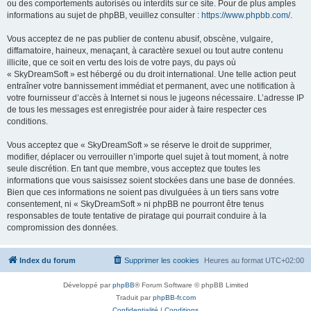
ou des comportements autorisés ou interdits sur ce site. Pour de plus amples
informations au sujet de phpBB, veuillez consulter :
https://www.phpbb.com/
.
Vous acceptez de ne pas publier de contenu abusif, obscène, vulgaire,
diffamatoire, haineux, menaçant, à caractère sexuel ou tout autre contenu
illicite, que ce soit en vertu des lois de votre pays, du pays où
« SkyDreamSoft » est hébergé ou du droit international. Une telle action peut
entraîner votre bannissement immédiat et permanent, avec une notification à
votre fournisseur d’accès à Internet si nous le jugeons nécessaire. L’adresse IP
de tous les messages est enregistrée pour aider à faire respecter ces
conditions.
Vous acceptez que « SkyDreamSoft » se réserve le droit de supprimer,
modifier, déplacer ou verrouiller n’importe quel sujet à tout moment, à notre
seule discrétion. En tant que membre, vous acceptez que toutes les
informations que vous saisissez soient stockées dans une base de données.
Bien que ces informations ne soient pas divulguées à un tiers sans votre
consentement, ni « SkyDreamSoft » ni phpBB ne pourront être tenus
responsables de toute tentative de piratage qui pourrait conduire à la
compromission des données.
Index du forum
Supprimer les cookies
Heures au format
UTC+02:00
Développé par
phpBB
® Forum Software © phpBB Limited
Traduit par
phpBB-fr.com
Confidentialité
|
Conditions