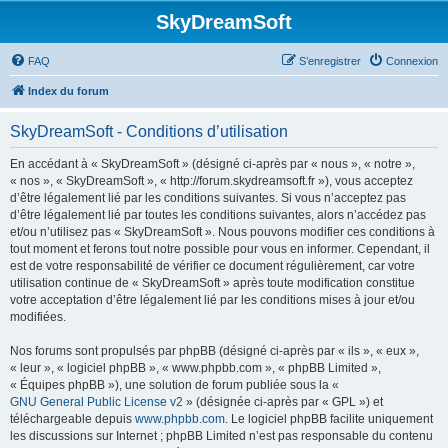
SkyDreamSoft
FAQ
S’enregistrer
Connexion
Index du forum
SkyDreamSoft - Conditions d’utilisation
En accédant à « SkyDreamSoft » (désigné ci-après par « nous », « notre »,
« nos », « SkyDreamSoft », « http://forum.skydreamsoft.fr »), vous acceptez
d’être légalement lié par les conditions suivantes. Si vous n’acceptez pas
d’être légalement lié par toutes les conditions suivantes, alors n’accédez pas
et/ou n’utilisez pas « SkyDreamSoft ». Nous pouvons modifier ces conditions à
tout moment et ferons tout notre possible pour vous en informer. Cependant, il
est de votre responsabilité de vérifier ce document régulièrement, car votre
utilisation continue de « SkyDreamSoft » après toute modification constitue
votre acceptation d’être légalement lié par les conditions mises à jour et/ou
modifiées.
Nos forums sont propulsés par phpBB (désigné ci-après par « ils », « eux »,
« leur », « logiciel phpBB », « www.phpbb.com », « phpBB Limited »,
« Équipes phpBB »), une solution de forum publiée sous la «
GNU General Public License v2
» (désignée ci-après par « GPL ») et
téléchargeable depuis
www.phpbb.com
. Le logiciel phpBB facilite uniquement
les discussions sur Internet ; phpBB Limited n’est pas responsable du contenu