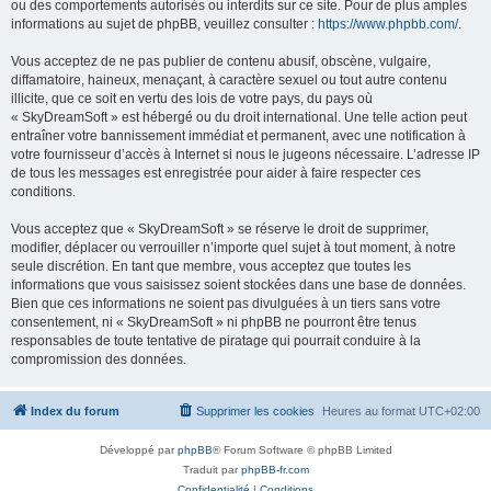
ou des comportements autorisés ou interdits sur ce site. Pour de plus amples
informations au sujet de phpBB, veuillez consulter :
https://www.phpbb.com/
.
Vous acceptez de ne pas publier de contenu abusif, obscène, vulgaire,
diffamatoire, haineux, menaçant, à caractère sexuel ou tout autre contenu
illicite, que ce soit en vertu des lois de votre pays, du pays où
« SkyDreamSoft » est hébergé ou du droit international. Une telle action peut
entraîner votre bannissement immédiat et permanent, avec une notification à
votre fournisseur d’accès à Internet si nous le jugeons nécessaire. L’adresse IP
de tous les messages est enregistrée pour aider à faire respecter ces
conditions.
Vous acceptez que « SkyDreamSoft » se réserve le droit de supprimer,
modifier, déplacer ou verrouiller n’importe quel sujet à tout moment, à notre
seule discrétion. En tant que membre, vous acceptez que toutes les
informations que vous saisissez soient stockées dans une base de données.
Bien que ces informations ne soient pas divulguées à un tiers sans votre
consentement, ni « SkyDreamSoft » ni phpBB ne pourront être tenus
responsables de toute tentative de piratage qui pourrait conduire à la
compromission des données.
Index du forum
Supprimer les cookies
Heures au format
UTC+02:00
Développé par
phpBB
® Forum Software © phpBB Limited
Traduit par
phpBB-fr.com
Confidentialité
|
Conditions