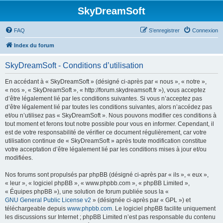
SkyDreamSoft
FAQ
S’enregistrer
Connexion
Index du forum
SkyDreamSoft - Conditions d’utilisation
En accédant à « SkyDreamSoft » (désigné ci-après par « nous », « notre »,
« nos », « SkyDreamSoft », « http://forum.skydreamsoft.fr »), vous acceptez
d’être légalement lié par les conditions suivantes. Si vous n’acceptez pas
d’être légalement lié par toutes les conditions suivantes, alors n’accédez pas
et/ou n’utilisez pas « SkyDreamSoft ». Nous pouvons modifier ces conditions à
tout moment et ferons tout notre possible pour vous en informer. Cependant, il
est de votre responsabilité de vérifier ce document régulièrement, car votre
utilisation continue de « SkyDreamSoft » après toute modification constitue
votre acceptation d’être légalement lié par les conditions mises à jour et/ou
modifiées.
Nos forums sont propulsés par phpBB (désigné ci-après par « ils », « eux »,
« leur », « logiciel phpBB », « www.phpbb.com », « phpBB Limited »,
« Équipes phpBB »), une solution de forum publiée sous la «
GNU General Public License v2
» (désignée ci-après par « GPL ») et
téléchargeable depuis
www.phpbb.com
. Le logiciel phpBB facilite uniquement
les discussions sur Internet ; phpBB Limited n’est pas responsable du contenu