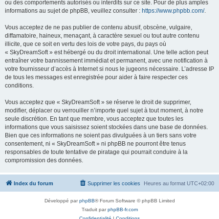
ou des comportements autorisés ou interdits sur ce site. Pour de plus amples
informations au sujet de phpBB, veuillez consulter :
https://www.phpbb.com/
.
Vous acceptez de ne pas publier de contenu abusif, obscène, vulgaire,
diffamatoire, haineux, menaçant, à caractère sexuel ou tout autre contenu
illicite, que ce soit en vertu des lois de votre pays, du pays où
« SkyDreamSoft » est hébergé ou du droit international. Une telle action peut
entraîner votre bannissement immédiat et permanent, avec une notification à
votre fournisseur d’accès à Internet si nous le jugeons nécessaire. L’adresse IP
de tous les messages est enregistrée pour aider à faire respecter ces
conditions.
Vous acceptez que « SkyDreamSoft » se réserve le droit de supprimer,
modifier, déplacer ou verrouiller n’importe quel sujet à tout moment, à notre
seule discrétion. En tant que membre, vous acceptez que toutes les
informations que vous saisissez soient stockées dans une base de données.
Bien que ces informations ne soient pas divulguées à un tiers sans votre
consentement, ni « SkyDreamSoft » ni phpBB ne pourront être tenus
responsables de toute tentative de piratage qui pourrait conduire à la
compromission des données.
Index du forum
Supprimer les cookies
Heures au format
UTC+02:00
Développé par
phpBB
® Forum Software © phpBB Limited
Traduit par
phpBB-fr.com
Confidentialité
|
Conditions