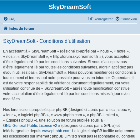
SkyDreamSoft
FAQ
S’enregistrer
Connexion
Index du forum
SkyDreamSoft - Conditions d’utilisation
En accédant à « SkyDreamSoft » (désigné ci-après par « nous », « notre »,
« nos », « SkyDreamSoft », « http://forum.skydreamsoft.fr »), vous acceptez
d’être légalement lié par les conditions suivantes. Si vous n’acceptez pas
d’être légalement lié par toutes les conditions suivantes, alors n’accédez pas
et/ou n’utilisez pas « SkyDreamSoft ». Nous pouvons modifier ces conditions à
tout moment et ferons tout notre possible pour vous en informer. Cependant, il
est de votre responsabilité de vérifier ce document régulièrement, car votre
utilisation continue de « SkyDreamSoft » après toute modification constitue
votre acceptation d’être légalement lié par les conditions mises à jour et/ou
modifiées.
Nos forums sont propulsés par phpBB (désigné ci-après par « ils », « eux »,
« leur », « logiciel phpBB », « www.phpbb.com », « phpBB Limited »,
« Équipes phpBB »), une solution de forum publiée sous la «
GNU General Public License v2
» (désignée ci-après par « GPL ») et
téléchargeable depuis
www.phpbb.com
. Le logiciel phpBB facilite uniquement
les discussions sur Internet ; phpBB Limited n’est pas responsable du contenu