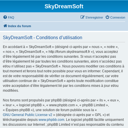
SkyDreamSoft
FAQ
S’enregistrer
Connexion
Index du forum
SkyDreamSoft - Conditions d’utilisation
En accédant à « SkyDreamSoft » (désigné ci-après par « nous », « notre »,
« nos », « SkyDreamSoft », « http://forum.skydreamsoft.fr »), vous acceptez
d’être légalement lié par les conditions suivantes. Si vous n’acceptez pas
d’être légalement lié par toutes les conditions suivantes, alors n’accédez pas
et/ou n’utilisez pas « SkyDreamSoft ». Nous pouvons modifier ces conditions à
tout moment et ferons tout notre possible pour vous en informer. Cependant, il
est de votre responsabilité de vérifier ce document régulièrement, car votre
utilisation continue de « SkyDreamSoft » après toute modification constitue
votre acceptation d’être légalement lié par les conditions mises à jour et/ou
modifiées.
Nos forums sont propulsés par phpBB (désigné ci-après par « ils », « eux »,
« leur », « logiciel phpBB », « www.phpbb.com », « phpBB Limited »,
« Équipes phpBB »), une solution de forum publiée sous la «
GNU General Public License v2
» (désignée ci-après par « GPL ») et
téléchargeable depuis
www.phpbb.com
. Le logiciel phpBB facilite uniquement
les discussions sur Internet ; phpBB Limited n’est pas responsable du contenu