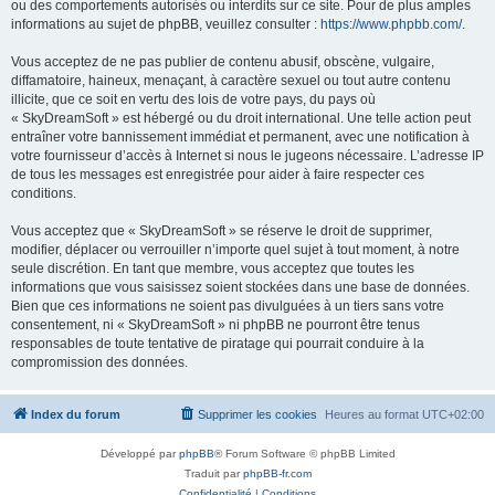
ou des comportements autorisés ou interdits sur ce site. Pour de plus amples
informations au sujet de phpBB, veuillez consulter :
https://www.phpbb.com/
.
Vous acceptez de ne pas publier de contenu abusif, obscène, vulgaire,
diffamatoire, haineux, menaçant, à caractère sexuel ou tout autre contenu
illicite, que ce soit en vertu des lois de votre pays, du pays où
« SkyDreamSoft » est hébergé ou du droit international. Une telle action peut
entraîner votre bannissement immédiat et permanent, avec une notification à
votre fournisseur d’accès à Internet si nous le jugeons nécessaire. L’adresse IP
de tous les messages est enregistrée pour aider à faire respecter ces
conditions.
Vous acceptez que « SkyDreamSoft » se réserve le droit de supprimer,
modifier, déplacer ou verrouiller n’importe quel sujet à tout moment, à notre
seule discrétion. En tant que membre, vous acceptez que toutes les
informations que vous saisissez soient stockées dans une base de données.
Bien que ces informations ne soient pas divulguées à un tiers sans votre
consentement, ni « SkyDreamSoft » ni phpBB ne pourront être tenus
responsables de toute tentative de piratage qui pourrait conduire à la
compromission des données.
Index du forum
Supprimer les cookies
Heures au format
UTC+02:00
Développé par
phpBB
® Forum Software © phpBB Limited
Traduit par
phpBB-fr.com
Confidentialité
|
Conditions