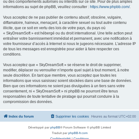
ou des comportements autorisés ou interdits sur ce site. Pour de plus amples
informations au sujet de phpBB, veuillez consulter :
https://www.phpbb.com/
.
Vous acceptez de ne pas publier de contenu abusif, obscène, vulgaire,
diffamatoire, haineux, menaçant, à caractère sexuel ou tout autre contenu
illicite, que ce soit en vertu des lois de votre pays, du pays où
« SkyDreamSoft » est hébergé ou du droit international. Une telle action peut
entraîner votre bannissement immédiat et permanent, avec une notification à
votre fournisseur d’accès à Internet si nous le jugeons nécessaire. L’adresse IP
de tous les messages est enregistrée pour aider à faire respecter ces
conditions.
Vous acceptez que « SkyDreamSoft » se réserve le droit de supprimer,
modifier, déplacer ou verrouiller n’importe quel sujet à tout moment, à notre
seule discrétion. En tant que membre, vous acceptez que toutes les
informations que vous saisissez soient stockées dans une base de données.
Bien que ces informations ne soient pas divulguées à un tiers sans votre
consentement, ni « SkyDreamSoft » ni phpBB ne pourront être tenus
responsables de toute tentative de piratage qui pourrait conduire à la
compromission des données.
Index du forum
Supprimer les cookies
Heures au format
UTC+02:00
Développé par
phpBB
® Forum Software © phpBB Limited
Traduit par
phpBB-fr.com
Confidentialité
|
Conditions