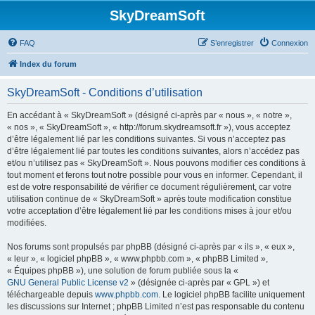
SkyDreamSoft
FAQ
S’enregistrer
Connexion
Index du forum
SkyDreamSoft - Conditions d’utilisation
En accédant à « SkyDreamSoft » (désigné ci-après par « nous », « notre »,
« nos », « SkyDreamSoft », « http://forum.skydreamsoft.fr »), vous acceptez
d’être légalement lié par les conditions suivantes. Si vous n’acceptez pas
d’être légalement lié par toutes les conditions suivantes, alors n’accédez pas
et/ou n’utilisez pas « SkyDreamSoft ». Nous pouvons modifier ces conditions à
tout moment et ferons tout notre possible pour vous en informer. Cependant, il
est de votre responsabilité de vérifier ce document régulièrement, car votre
utilisation continue de « SkyDreamSoft » après toute modification constitue
votre acceptation d’être légalement lié par les conditions mises à jour et/ou
modifiées.
Nos forums sont propulsés par phpBB (désigné ci-après par « ils », « eux »,
« leur », « logiciel phpBB », « www.phpbb.com », « phpBB Limited »,
« Équipes phpBB »), une solution de forum publiée sous la «
GNU General Public License v2
» (désignée ci-après par « GPL ») et
téléchargeable depuis
www.phpbb.com
. Le logiciel phpBB facilite uniquement
les discussions sur Internet ; phpBB Limited n’est pas responsable du contenu