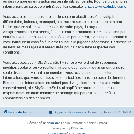
ou des comportements autorisés ou interdits sur ce site. Pour de plus amples
informations au sujet de phpBB, veuillez consulter :
https://www.phpbb.com/
.
Vous acceptez de ne pas publier de contenu abusif, obscène, vulgaire,
diffamatoire, haineux, menaçant, à caractère sexuel ou tout autre contenu
illicite, que ce soit en vertu des lois de votre pays, du pays où
« SkyDreamSoft » est hébergé ou du droit international. Une telle action peut
entraîner votre bannissement immédiat et permanent, avec une notification à
votre fournisseur d’accès à Internet si nous le jugeons nécessaire. L’adresse IP
de tous les messages est enregistrée pour aider à faire respecter ces
conditions.
Vous acceptez que « SkyDreamSoft » se réserve le droit de supprimer,
modifier, déplacer ou verrouiller n’importe quel sujet à tout moment, à notre
seule discrétion. En tant que membre, vous acceptez que toutes les
informations que vous saisissez soient stockées dans une base de données.
Bien que ces informations ne soient pas divulguées à un tiers sans votre
consentement, ni « SkyDreamSoft » ni phpBB ne pourront être tenus
responsables de toute tentative de piratage qui pourrait conduire à la
compromission des données.
Index du forum
Supprimer les cookies
Heures au format
UTC+02:00
Développé par
phpBB
® Forum Software © phpBB Limited
Traduit par
phpBB-fr.com
Confidentialité
|
Conditions