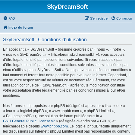
SkyDreamSoft
FAQ
S’enregistrer
Connexion
Index du forum
SkyDreamSoft - Conditions d’utilisation
En accédant à « SkyDreamSoft » (désigné ci-après par « nous », « notre »,
« nos », « SkyDreamSoft », « http://forum.skydreamsoft.fr »), vous acceptez
d’être légalement lié par les conditions suivantes. Si vous n’acceptez pas
d’être légalement lié par toutes les conditions suivantes, alors n’accédez pas
et/ou n’utilisez pas « SkyDreamSoft ». Nous pouvons modifier ces conditions à
tout moment et ferons tout notre possible pour vous en informer. Cependant, il
est de votre responsabilité de vérifier ce document régulièrement, car votre
utilisation continue de « SkyDreamSoft » après toute modification constitue
votre acceptation d’être légalement lié par les conditions mises à jour et/ou
modifiées.
Nos forums sont propulsés par phpBB (désigné ci-après par « ils », « eux »,
« leur », « logiciel phpBB », « www.phpbb.com », « phpBB Limited »,
« Équipes phpBB »), une solution de forum publiée sous la «
GNU General Public License v2
» (désignée ci-après par « GPL ») et
téléchargeable depuis
www.phpbb.com
. Le logiciel phpBB facilite uniquement
les discussions sur Internet ; phpBB Limited n’est pas responsable du contenu