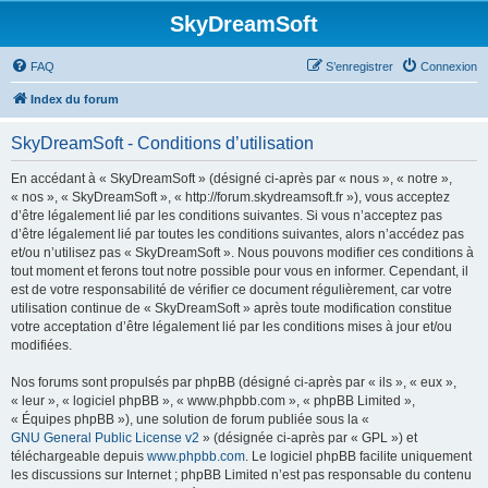
SkyDreamSoft
FAQ
S’enregistrer
Connexion
Index du forum
SkyDreamSoft - Conditions d’utilisation
En accédant à « SkyDreamSoft » (désigné ci-après par « nous », « notre »,
« nos », « SkyDreamSoft », « http://forum.skydreamsoft.fr »), vous acceptez
d’être légalement lié par les conditions suivantes. Si vous n’acceptez pas
d’être légalement lié par toutes les conditions suivantes, alors n’accédez pas
et/ou n’utilisez pas « SkyDreamSoft ». Nous pouvons modifier ces conditions à
tout moment et ferons tout notre possible pour vous en informer. Cependant, il
est de votre responsabilité de vérifier ce document régulièrement, car votre
utilisation continue de « SkyDreamSoft » après toute modification constitue
votre acceptation d’être légalement lié par les conditions mises à jour et/ou
modifiées.
Nos forums sont propulsés par phpBB (désigné ci-après par « ils », « eux »,
« leur », « logiciel phpBB », « www.phpbb.com », « phpBB Limited »,
« Équipes phpBB »), une solution de forum publiée sous la «
GNU General Public License v2
» (désignée ci-après par « GPL ») et
téléchargeable depuis
www.phpbb.com
. Le logiciel phpBB facilite uniquement
les discussions sur Internet ; phpBB Limited n’est pas responsable du contenu