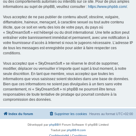
ou des comportements autorisés ou interdits sur ce site. Pour de plus amples
informations au sujet de phpBB, veuillez consulter :
https://www.phpbb.com/
.
Vous acceptez de ne pas publier de contenu abusif, obscène, vulgaire,
diffamatoire, haineux, menaçant, à caractère sexuel ou tout autre contenu
illicite, que ce soit en vertu des lois de votre pays, du pays où
« SkyDreamSoft » est hébergé ou du droit international. Une telle action peut
entraîner votre bannissement immédiat et permanent, avec une notification à
votre fournisseur d’accès à Internet si nous le jugeons nécessaire. L’adresse IP
de tous les messages est enregistrée pour aider à faire respecter ces
conditions.
Vous acceptez que « SkyDreamSoft » se réserve le droit de supprimer,
modifier, déplacer ou verrouiller n’importe quel sujet à tout moment, à notre
seule discrétion. En tant que membre, vous acceptez que toutes les
informations que vous saisissez soient stockées dans une base de données.
Bien que ces informations ne soient pas divulguées à un tiers sans votre
consentement, ni « SkyDreamSoft » ni phpBB ne pourront être tenus
responsables de toute tentative de piratage qui pourrait conduire à la
compromission des données.
Index du forum
Supprimer les cookies
Heures au format
UTC+02:00
Développé par
phpBB
® Forum Software © phpBB Limited
Traduit par
phpBB-fr.com
Confidentialité
|
Conditions