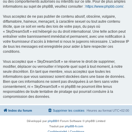
ou des comportements autorisés ou interdits sur ce site. Pour de plus amples
informations au sujet de phpBB, veuillez consulter :
https://www.phpbb.com/
.
Vous acceptez de ne pas publier de contenu abusif, obscène, vulgaire,
diffamatoire, haineux, menaçant, à caractère sexuel ou tout autre contenu
illicite, que ce soit en vertu des lois de votre pays, du pays où
« SkyDreamSoft » est hébergé ou du droit international. Une telle action peut
entraîner votre bannissement immédiat et permanent, avec une notification à
votre fournisseur d’accès à Internet si nous le jugeons nécessaire. L’adresse IP
de tous les messages est enregistrée pour aider à faire respecter ces
conditions.
Vous acceptez que « SkyDreamSoft » se réserve le droit de supprimer,
modifier, déplacer ou verrouiller n’importe quel sujet à tout moment, à notre
seule discrétion. En tant que membre, vous acceptez que toutes les
informations que vous saisissez soient stockées dans une base de données.
Bien que ces informations ne soient pas divulguées à un tiers sans votre
consentement, ni « SkyDreamSoft » ni phpBB ne pourront être tenus
responsables de toute tentative de piratage qui pourrait conduire à la
compromission des données.
Index du forum
Supprimer les cookies
Heures au format
UTC+02:00
Développé par
phpBB
® Forum Software © phpBB Limited
Traduit par
phpBB-fr.com
Confidentialité
|
Conditions