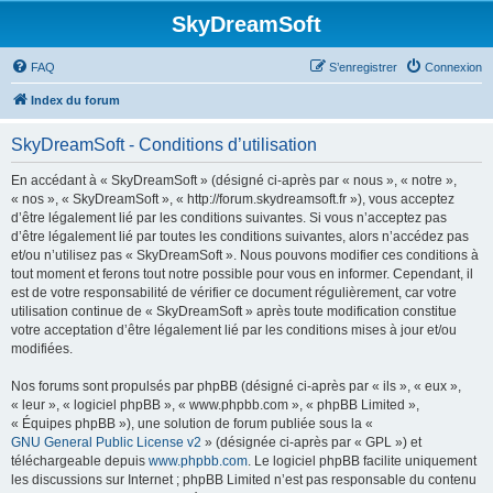
SkyDreamSoft
FAQ
S’enregistrer
Connexion
Index du forum
SkyDreamSoft - Conditions d’utilisation
En accédant à « SkyDreamSoft » (désigné ci-après par « nous », « notre »,
« nos », « SkyDreamSoft », « http://forum.skydreamsoft.fr »), vous acceptez
d’être légalement lié par les conditions suivantes. Si vous n’acceptez pas
d’être légalement lié par toutes les conditions suivantes, alors n’accédez pas
et/ou n’utilisez pas « SkyDreamSoft ». Nous pouvons modifier ces conditions à
tout moment et ferons tout notre possible pour vous en informer. Cependant, il
est de votre responsabilité de vérifier ce document régulièrement, car votre
utilisation continue de « SkyDreamSoft » après toute modification constitue
votre acceptation d’être légalement lié par les conditions mises à jour et/ou
modifiées.
Nos forums sont propulsés par phpBB (désigné ci-après par « ils », « eux »,
« leur », « logiciel phpBB », « www.phpbb.com », « phpBB Limited »,
« Équipes phpBB »), une solution de forum publiée sous la «
GNU General Public License v2
» (désignée ci-après par « GPL ») et
téléchargeable depuis
www.phpbb.com
. Le logiciel phpBB facilite uniquement
les discussions sur Internet ; phpBB Limited n’est pas responsable du contenu