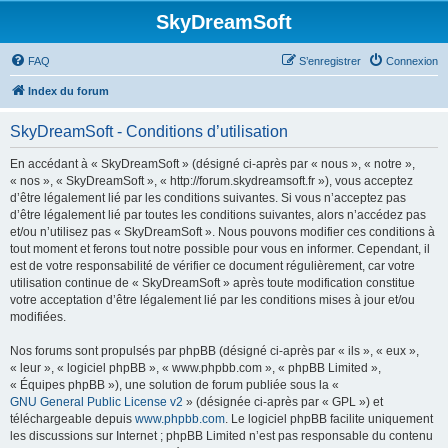
SkyDreamSoft
FAQ
S’enregistrer
Connexion
Index du forum
SkyDreamSoft - Conditions d’utilisation
En accédant à « SkyDreamSoft » (désigné ci-après par « nous », « notre »,
« nos », « SkyDreamSoft », « http://forum.skydreamsoft.fr »), vous acceptez
d’être légalement lié par les conditions suivantes. Si vous n’acceptez pas
d’être légalement lié par toutes les conditions suivantes, alors n’accédez pas
et/ou n’utilisez pas « SkyDreamSoft ». Nous pouvons modifier ces conditions à
tout moment et ferons tout notre possible pour vous en informer. Cependant, il
est de votre responsabilité de vérifier ce document régulièrement, car votre
utilisation continue de « SkyDreamSoft » après toute modification constitue
votre acceptation d’être légalement lié par les conditions mises à jour et/ou
modifiées.
Nos forums sont propulsés par phpBB (désigné ci-après par « ils », « eux »,
« leur », « logiciel phpBB », « www.phpbb.com », « phpBB Limited »,
« Équipes phpBB »), une solution de forum publiée sous la «
GNU General Public License v2
» (désignée ci-après par « GPL ») et
téléchargeable depuis
www.phpbb.com
. Le logiciel phpBB facilite uniquement
les discussions sur Internet ; phpBB Limited n’est pas responsable du contenu