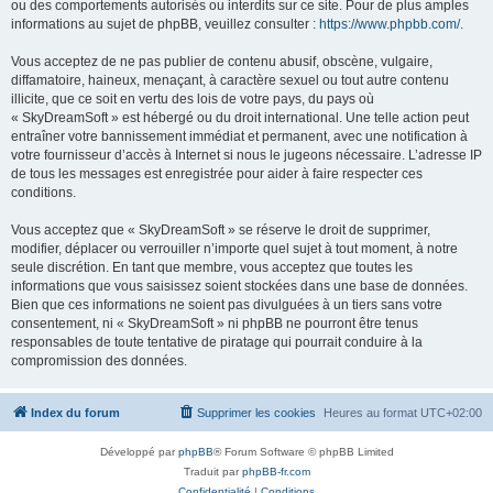
ou des comportements autorisés ou interdits sur ce site. Pour de plus amples
informations au sujet de phpBB, veuillez consulter :
https://www.phpbb.com/
.
Vous acceptez de ne pas publier de contenu abusif, obscène, vulgaire,
diffamatoire, haineux, menaçant, à caractère sexuel ou tout autre contenu
illicite, que ce soit en vertu des lois de votre pays, du pays où
« SkyDreamSoft » est hébergé ou du droit international. Une telle action peut
entraîner votre bannissement immédiat et permanent, avec une notification à
votre fournisseur d’accès à Internet si nous le jugeons nécessaire. L’adresse IP
de tous les messages est enregistrée pour aider à faire respecter ces
conditions.
Vous acceptez que « SkyDreamSoft » se réserve le droit de supprimer,
modifier, déplacer ou verrouiller n’importe quel sujet à tout moment, à notre
seule discrétion. En tant que membre, vous acceptez que toutes les
informations que vous saisissez soient stockées dans une base de données.
Bien que ces informations ne soient pas divulguées à un tiers sans votre
consentement, ni « SkyDreamSoft » ni phpBB ne pourront être tenus
responsables de toute tentative de piratage qui pourrait conduire à la
compromission des données.
Index du forum
Supprimer les cookies
Heures au format
UTC+02:00
Développé par
phpBB
® Forum Software © phpBB Limited
Traduit par
phpBB-fr.com
Confidentialité
|
Conditions