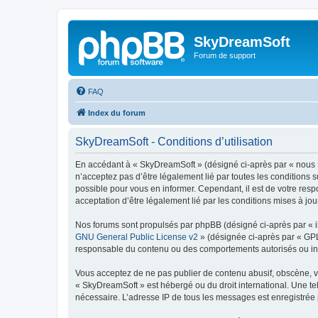
SkyDreamSoft
Forum de support
FAQ
Index du forum
SkyDreamSoft - Conditions d’utilisation
En accédant à « SkyDreamSoft » (désigné ci-après par « nous », 
n’acceptez pas d’être légalement lié par toutes les conditions 
possible pour vous en informer. Cependant, il est de votre resp
acceptation d’être légalement lié par les conditions mises à jou
Nos forums sont propulsés par phpBB (désigné ci-après par « il
GNU General Public License v2
» (désignée ci-après par « GP
responsable du contenu ou des comportements autorisés ou inter
Vous acceptez de ne pas publier de contenu abusif, obscène, vul
« SkyDreamSoft » est hébergé ou du droit international. Une tel
nécessaire. L’adresse IP de tous les messages est enregistrée p