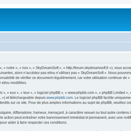
« notre », « nos », « SkyDreamSoft », « http://forum.skydreamsoft.fr »), vous accep
suivantes, alors n’accédez pas et/ou n’utilisez pas « SkyDreamSoft ». Nous pouvons 
onsabilité de vérifier ce document régulièrement, car votre utilisation continue de 
r et/ou modifiées.
s », « eux », « leur », « logiciel phpBB », « www.phpbb.com », « phpBB Limited »,
L ») et téléchargeable depuis
www.phpbb.com
. Le logiciel phpBB facilite uniqueme
dits sur ce site. Pour de plus amples informations au sujet de phpBB, veuillez co
gaire, diffamatoire, haineux, menaçant, à caractère sexuel ou tout autre contenu ill
le action peut entraîner votre bannissement immédiat et permanent, avec une notific
our aider à faire respecter ces conditions.