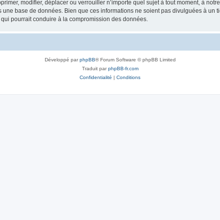
rimer, modifier, déplacer ou verrouiller n’importe quel sujet à tout moment, à not
ns une base de données. Bien que ces informations ne soient pas divulguées à un 
e qui pourrait conduire à la compromission des données.
Développé par
phpBB
® Forum Software © phpBB Limited
Traduit par
phpBB-fr.com
Confidentialité
|
Conditions