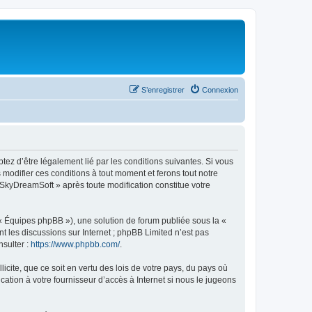
S’enregistrer
Connexion
tez d’être légalement lié par les conditions suivantes. Si vous
modifier ces conditions à tout moment et ferons tout notre
« SkyDreamSoft » après toute modification constitue votre
 « Équipes phpBB »), une solution de forum publiée sous la «
nt les discussions sur Internet ; phpBB Limited n’est pas
nsulter :
https://www.phpbb.com/
.
icite, que ce soit en vertu des lois de votre pays, du pays où
ation à votre fournisseur d’accès à Internet si nous le jugeons