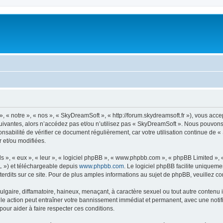
« notre », « nos », « SkyDreamSoft », « http://forum.skydreamsoft.fr »), vous accep
suivantes, alors n’accédez pas et/ou n’utilisez pas « SkyDreamSoft ». Nous pouvons 
onsabilité de vérifier ce document régulièrement, car votre utilisation continue de 
r et/ou modifiées.
s », « eux », « leur », « logiciel phpBB », « www.phpbb.com », « phpBB Limited »,
L ») et téléchargeable depuis
www.phpbb.com
. Le logiciel phpBB facilite uniqueme
dits sur ce site. Pour de plus amples informations au sujet de phpBB, veuillez co
gaire, diffamatoire, haineux, menaçant, à caractère sexuel ou tout autre contenu ill
le action peut entraîner votre bannissement immédiat et permanent, avec une notific
our aider à faire respecter ces conditions.