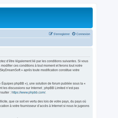
S’enregistrer
Connexion
tez d’être légalement lié par les conditions suivantes. Si vous
modifier ces conditions à tout moment et ferons tout notre
« SkyDreamSoft » après toute modification constitue votre
 « Équipes phpBB »), une solution de forum publiée sous la «
nt les discussions sur Internet ; phpBB Limited n’est pas
nsulter :
https://www.phpbb.com/
.
icite, que ce soit en vertu des lois de votre pays, du pays où
ation à votre fournisseur d’accès à Internet si nous le jugeons