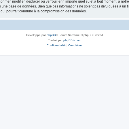
rimer, modifier, déplacer ou verrouiller n’importe quel sujet à tout moment, à not
ns une base de données. Bien que ces informations ne soient pas divulguées à un 
e qui pourrait conduire à la compromission des données.
Développé par
phpBB
® Forum Software © phpBB Limited
Traduit par
phpBB-fr.com
Confidentialité
|
Conditions