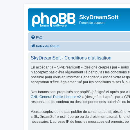
SkyDreamSoft
Forum de support
FAQ
Index du forum
SkyDreamSoft - Conditions d’utilisation
En accédant à « SkyDreamSoft » (désigné ci-après par « nous », 
n’acceptez pas d’être légalement lié par toutes les conditions 
possible pour vous en informer. Cependant, il est de votre resp
acceptation d’être légalement lié par les conditions mises à jou
Nos forums sont propulsés par phpBB (désigné ci-après par « il
GNU General Public License v2
» (désignée ci-après par « GP
responsable du contenu ou des comportements autorisés ou inter
Vous acceptez de ne pas publier de contenu abusif, obscène, vul
« SkyDreamSoft » est hébergé ou du droit international. Une tel
nécessaire. L’adresse IP de tous les messages est enregistrée p