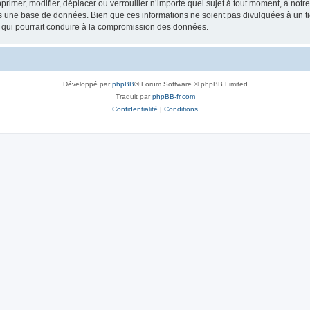
rimer, modifier, déplacer ou verrouiller n’importe quel sujet à tout moment, à not
ns une base de données. Bien que ces informations ne soient pas divulguées à un 
e qui pourrait conduire à la compromission des données.
Développé par
phpBB
® Forum Software © phpBB Limited
Traduit par
phpBB-fr.com
Confidentialité
|
Conditions