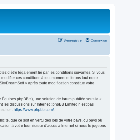
S’enregistrer
Connexion
tez d’être légalement lié par les conditions suivantes. Si vous
modifier ces conditions à tout moment et ferons tout notre
« SkyDreamSoft » après toute modification constitue votre
 « Équipes phpBB »), une solution de forum publiée sous la «
nt les discussions sur Internet ; phpBB Limited n’est pas
nsulter :
https://www.phpbb.com/
.
icite, que ce soit en vertu des lois de votre pays, du pays où
ation à votre fournisseur d’accès à Internet si nous le jugeons