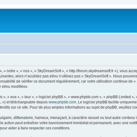
« notre », « nos », « SkyDreamSoft », « http://forum.skydreamsoft.fr »), vous accep
suivantes, alors n’accédez pas et/ou n’utilisez pas « SkyDreamSoft ». Nous pouvons 
onsabilité de vérifier ce document régulièrement, car votre utilisation continue de 
r et/ou modifiées.
s », « eux », « leur », « logiciel phpBB », « www.phpbb.com », « phpBB Limited »,
L ») et téléchargeable depuis
www.phpbb.com
. Le logiciel phpBB facilite uniqueme
dits sur ce site. Pour de plus amples informations au sujet de phpBB, veuillez co
gaire, diffamatoire, haineux, menaçant, à caractère sexuel ou tout autre contenu ill
le action peut entraîner votre bannissement immédiat et permanent, avec une notific
our aider à faire respecter ces conditions.