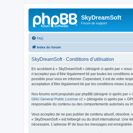
SkyDreamSoft
Forum de support
FAQ
Index du forum
SkyDreamSoft - Conditions d’utilisation
En accédant à « SkyDreamSoft » (désigné ci-après par « nous », 
n’acceptez pas d’être légalement lié par toutes les conditions 
possible pour vous en informer. Cependant, il est de votre resp
acceptation d’être légalement lié par les conditions mises à jou
Nos forums sont propulsés par phpBB (désigné ci-après par « il
GNU General Public License v2
» (désignée ci-après par « GP
responsable du contenu ou des comportements autorisés ou inter
Vous acceptez de ne pas publier de contenu abusif, obscène, vul
« SkyDreamSoft » est hébergé ou du droit international. Une tel
nécessaire. L’adresse IP de tous les messages est enregistrée p