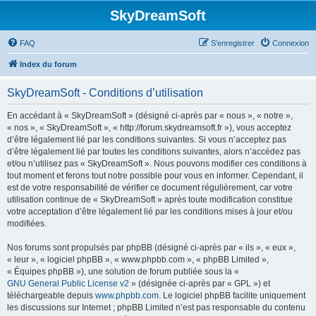
SkyDreamSoft
FAQ
S’enregistrer
Connexion
Index du forum
SkyDreamSoft - Conditions d’utilisation
En accédant à « SkyDreamSoft » (désigné ci-après par « nous », « notre »,
« nos », « SkyDreamSoft », « http://forum.skydreamsoft.fr »), vous acceptez
d’être légalement lié par les conditions suivantes. Si vous n’acceptez pas
d’être légalement lié par toutes les conditions suivantes, alors n’accédez pas
et/ou n’utilisez pas « SkyDreamSoft ». Nous pouvons modifier ces conditions à
tout moment et ferons tout notre possible pour vous en informer. Cependant, il
est de votre responsabilité de vérifier ce document régulièrement, car votre
utilisation continue de « SkyDreamSoft » après toute modification constitue
votre acceptation d’être légalement lié par les conditions mises à jour et/ou
modifiées.
Nos forums sont propulsés par phpBB (désigné ci-après par « ils », « eux »,
« leur », « logiciel phpBB », « www.phpbb.com », « phpBB Limited »,
« Équipes phpBB »), une solution de forum publiée sous la «
GNU General Public License v2
» (désignée ci-après par « GPL ») et
téléchargeable depuis
www.phpbb.com
. Le logiciel phpBB facilite uniquement
les discussions sur Internet ; phpBB Limited n’est pas responsable du contenu