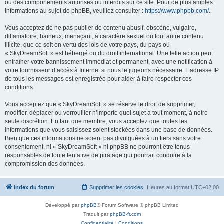
ou des comportements autorisés ou interdits sur ce site. Pour de plus amples
informations au sujet de phpBB, veuillez consulter :
https://www.phpbb.com/
.
Vous acceptez de ne pas publier de contenu abusif, obscène, vulgaire,
diffamatoire, haineux, menaçant, à caractère sexuel ou tout autre contenu
illicite, que ce soit en vertu des lois de votre pays, du pays où
« SkyDreamSoft » est hébergé ou du droit international. Une telle action peut
entraîner votre bannissement immédiat et permanent, avec une notification à
votre fournisseur d’accès à Internet si nous le jugeons nécessaire. L’adresse IP
de tous les messages est enregistrée pour aider à faire respecter ces
conditions.
Vous acceptez que « SkyDreamSoft » se réserve le droit de supprimer,
modifier, déplacer ou verrouiller n’importe quel sujet à tout moment, à notre
seule discrétion. En tant que membre, vous acceptez que toutes les
informations que vous saisissez soient stockées dans une base de données.
Bien que ces informations ne soient pas divulguées à un tiers sans votre
consentement, ni « SkyDreamSoft » ni phpBB ne pourront être tenus
responsables de toute tentative de piratage qui pourrait conduire à la
compromission des données.
Index du forum
Supprimer les cookies
Heures au format
UTC+02:00
Développé par
phpBB
® Forum Software © phpBB Limited
Traduit par
phpBB-fr.com
Confidentialité
|
Conditions