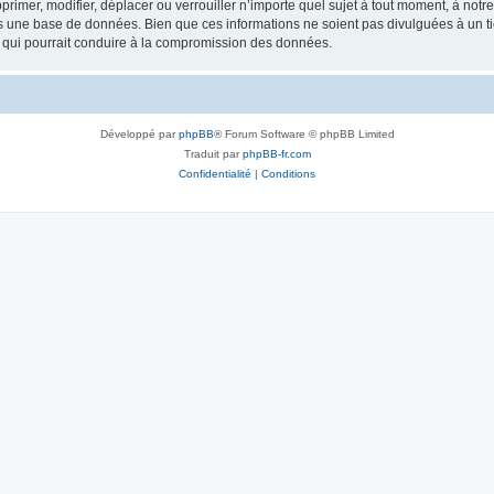
rimer, modifier, déplacer ou verrouiller n’importe quel sujet à tout moment, à not
ns une base de données. Bien que ces informations ne soient pas divulguées à un 
e qui pourrait conduire à la compromission des données.
Développé par
phpBB
® Forum Software © phpBB Limited
Traduit par
phpBB-fr.com
Confidentialité
|
Conditions