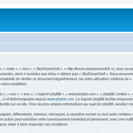
« notre », « nos », « SkyDreamSoft », « http://forum.skydreamsoft.fr »), vous accep
suivantes, alors n’accédez pas et/ou n’utilisez pas « SkyDreamSoft ». Nous pouvons 
onsabilité de vérifier ce document régulièrement, car votre utilisation continue de 
r et/ou modifiées.
s », « eux », « leur », « logiciel phpBB », « www.phpbb.com », « phpBB Limited »,
L ») et téléchargeable depuis
www.phpbb.com
. Le logiciel phpBB facilite uniqueme
dits sur ce site. Pour de plus amples informations au sujet de phpBB, veuillez co
gaire, diffamatoire, haineux, menaçant, à caractère sexuel ou tout autre contenu ill
le action peut entraîner votre bannissement immédiat et permanent, avec une notific
our aider à faire respecter ces conditions.