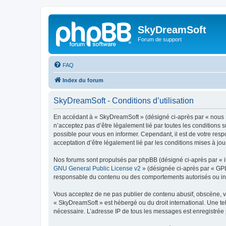
SkyDreamSoft
Forum de support
FAQ
Index du forum
SkyDreamSoft - Conditions d’utilisation
En accédant à « SkyDreamSoft » (désigné ci-après par « nous », 
n’acceptez pas d’être légalement lié par toutes les conditions 
possible pour vous en informer. Cependant, il est de votre resp
acceptation d’être légalement lié par les conditions mises à jou
Nos forums sont propulsés par phpBB (désigné ci-après par « il
GNU General Public License v2
» (désignée ci-après par « GP
responsable du contenu ou des comportements autorisés ou inter
Vous acceptez de ne pas publier de contenu abusif, obscène, vul
« SkyDreamSoft » est hébergé ou du droit international. Une tel
nécessaire. L’adresse IP de tous les messages est enregistrée p