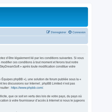
S’enregistrer
Connexion
tez d’être légalement lié par les conditions suivantes. Si vous
modifier ces conditions à tout moment et ferons tout notre
« SkyDreamSoft » après toute modification constitue votre
 « Équipes phpBB »), une solution de forum publiée sous la «
nt les discussions sur Internet ; phpBB Limited n’est pas
nsulter :
https://www.phpbb.com/
.
icite, que ce soit en vertu des lois de votre pays, du pays où
ation à votre fournisseur d’accès à Internet si nous le jugeons