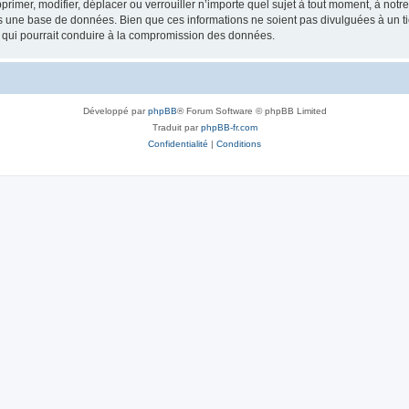
rimer, modifier, déplacer ou verrouiller n’importe quel sujet à tout moment, à not
ns une base de données. Bien que ces informations ne soient pas divulguées à un 
e qui pourrait conduire à la compromission des données.
Développé par
phpBB
® Forum Software © phpBB Limited
Traduit par
phpBB-fr.com
Confidentialité
|
Conditions