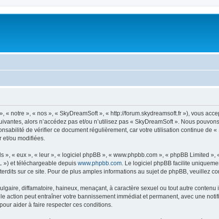
« notre », « nos », « SkyDreamSoft », « http://forum.skydreamsoft.fr »), vous accep
suivantes, alors n’accédez pas et/ou n’utilisez pas « SkyDreamSoft ». Nous pouvons 
onsabilité de vérifier ce document régulièrement, car votre utilisation continue de 
r et/ou modifiées.
s », « eux », « leur », « logiciel phpBB », « www.phpbb.com », « phpBB Limited »,
L ») et téléchargeable depuis
www.phpbb.com
. Le logiciel phpBB facilite uniqueme
dits sur ce site. Pour de plus amples informations au sujet de phpBB, veuillez co
gaire, diffamatoire, haineux, menaçant, à caractère sexuel ou tout autre contenu ill
le action peut entraîner votre bannissement immédiat et permanent, avec une notific
our aider à faire respecter ces conditions.