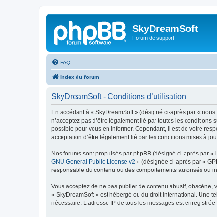
SkyDreamSoft
Forum de support
FAQ
Index du forum
SkyDreamSoft - Conditions d’utilisation
En accédant à « SkyDreamSoft » (désigné ci-après par « nous », 
n’acceptez pas d’être légalement lié par toutes les conditions 
possible pour vous en informer. Cependant, il est de votre resp
acceptation d’être légalement lié par les conditions mises à jou
Nos forums sont propulsés par phpBB (désigné ci-après par « il
GNU General Public License v2
» (désignée ci-après par « GP
responsable du contenu ou des comportements autorisés ou inter
Vous acceptez de ne pas publier de contenu abusif, obscène, vul
« SkyDreamSoft » est hébergé ou du droit international. Une tel
nécessaire. L’adresse IP de tous les messages est enregistrée p