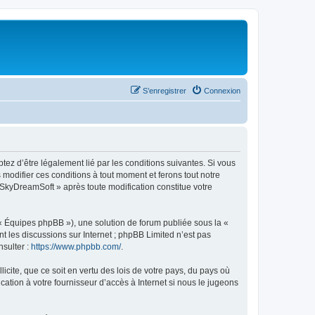
S’enregistrer
Connexion
tez d’être légalement lié par les conditions suivantes. Si vous
modifier ces conditions à tout moment et ferons tout notre
« SkyDreamSoft » après toute modification constitue votre
 « Équipes phpBB »), une solution de forum publiée sous la «
nt les discussions sur Internet ; phpBB Limited n’est pas
nsulter :
https://www.phpbb.com/
.
icite, que ce soit en vertu des lois de votre pays, du pays où
ation à votre fournisseur d’accès à Internet si nous le jugeons