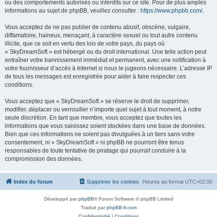
ou des comportements autorisés ou interdits sur ce site. Pour de plus amples
informations au sujet de phpBB, veuillez consulter :
https://www.phpbb.com/
.
Vous acceptez de ne pas publier de contenu abusif, obscène, vulgaire,
diffamatoire, haineux, menaçant, à caractère sexuel ou tout autre contenu
illicite, que ce soit en vertu des lois de votre pays, du pays où
« SkyDreamSoft » est hébergé ou du droit international. Une telle action peut
entraîner votre bannissement immédiat et permanent, avec une notification à
votre fournisseur d’accès à Internet si nous le jugeons nécessaire. L’adresse IP
de tous les messages est enregistrée pour aider à faire respecter ces
conditions.
Vous acceptez que « SkyDreamSoft » se réserve le droit de supprimer,
modifier, déplacer ou verrouiller n’importe quel sujet à tout moment, à notre
seule discrétion. En tant que membre, vous acceptez que toutes les
informations que vous saisissez soient stockées dans une base de données.
Bien que ces informations ne soient pas divulguées à un tiers sans votre
consentement, ni « SkyDreamSoft » ni phpBB ne pourront être tenus
responsables de toute tentative de piratage qui pourrait conduire à la
compromission des données.
Index du forum
Supprimer les cookies
Heures au format
UTC+02:00
Développé par
phpBB
® Forum Software © phpBB Limited
Traduit par
phpBB-fr.com
Confidentialité
|
Conditions