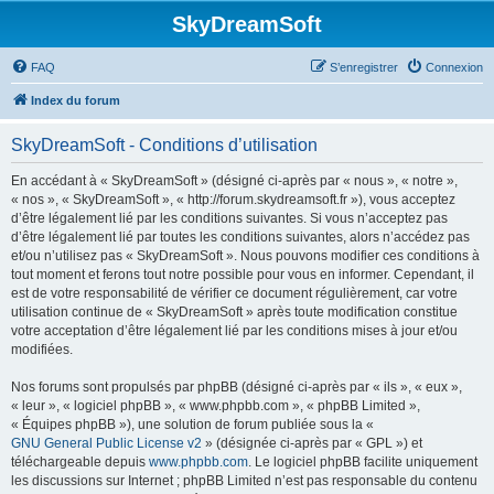
SkyDreamSoft
FAQ
S’enregistrer
Connexion
Index du forum
SkyDreamSoft - Conditions d’utilisation
En accédant à « SkyDreamSoft » (désigné ci-après par « nous », « notre »,
« nos », « SkyDreamSoft », « http://forum.skydreamsoft.fr »), vous acceptez
d’être légalement lié par les conditions suivantes. Si vous n’acceptez pas
d’être légalement lié par toutes les conditions suivantes, alors n’accédez pas
et/ou n’utilisez pas « SkyDreamSoft ». Nous pouvons modifier ces conditions à
tout moment et ferons tout notre possible pour vous en informer. Cependant, il
est de votre responsabilité de vérifier ce document régulièrement, car votre
utilisation continue de « SkyDreamSoft » après toute modification constitue
votre acceptation d’être légalement lié par les conditions mises à jour et/ou
modifiées.
Nos forums sont propulsés par phpBB (désigné ci-après par « ils », « eux »,
« leur », « logiciel phpBB », « www.phpbb.com », « phpBB Limited »,
« Équipes phpBB »), une solution de forum publiée sous la «
GNU General Public License v2
» (désignée ci-après par « GPL ») et
téléchargeable depuis
www.phpbb.com
. Le logiciel phpBB facilite uniquement
les discussions sur Internet ; phpBB Limited n’est pas responsable du contenu