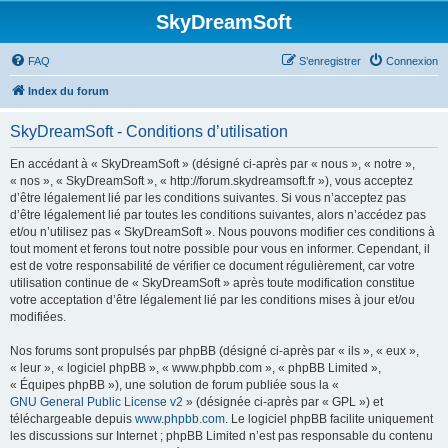
SkyDreamSoft
FAQ
S’enregistrer
Connexion
Index du forum
SkyDreamSoft - Conditions d’utilisation
En accédant à « SkyDreamSoft » (désigné ci-après par « nous », « notre »,
« nos », « SkyDreamSoft », « http://forum.skydreamsoft.fr »), vous acceptez
d’être légalement lié par les conditions suivantes. Si vous n’acceptez pas
d’être légalement lié par toutes les conditions suivantes, alors n’accédez pas
et/ou n’utilisez pas « SkyDreamSoft ». Nous pouvons modifier ces conditions à
tout moment et ferons tout notre possible pour vous en informer. Cependant, il
est de votre responsabilité de vérifier ce document régulièrement, car votre
utilisation continue de « SkyDreamSoft » après toute modification constitue
votre acceptation d’être légalement lié par les conditions mises à jour et/ou
modifiées.
Nos forums sont propulsés par phpBB (désigné ci-après par « ils », « eux »,
« leur », « logiciel phpBB », « www.phpbb.com », « phpBB Limited »,
« Équipes phpBB »), une solution de forum publiée sous la «
GNU General Public License v2
» (désignée ci-après par « GPL ») et
téléchargeable depuis
www.phpbb.com
. Le logiciel phpBB facilite uniquement
les discussions sur Internet ; phpBB Limited n’est pas responsable du contenu