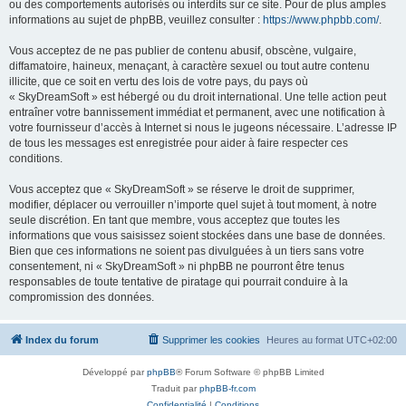
ou des comportements autorisés ou interdits sur ce site. Pour de plus amples
informations au sujet de phpBB, veuillez consulter :
https://www.phpbb.com/
.
Vous acceptez de ne pas publier de contenu abusif, obscène, vulgaire,
diffamatoire, haineux, menaçant, à caractère sexuel ou tout autre contenu
illicite, que ce soit en vertu des lois de votre pays, du pays où
« SkyDreamSoft » est hébergé ou du droit international. Une telle action peut
entraîner votre bannissement immédiat et permanent, avec une notification à
votre fournisseur d’accès à Internet si nous le jugeons nécessaire. L’adresse IP
de tous les messages est enregistrée pour aider à faire respecter ces
conditions.
Vous acceptez que « SkyDreamSoft » se réserve le droit de supprimer,
modifier, déplacer ou verrouiller n’importe quel sujet à tout moment, à notre
seule discrétion. En tant que membre, vous acceptez que toutes les
informations que vous saisissez soient stockées dans une base de données.
Bien que ces informations ne soient pas divulguées à un tiers sans votre
consentement, ni « SkyDreamSoft » ni phpBB ne pourront être tenus
responsables de toute tentative de piratage qui pourrait conduire à la
compromission des données.
Index du forum
Supprimer les cookies
Heures au format
UTC+02:00
Développé par
phpBB
® Forum Software © phpBB Limited
Traduit par
phpBB-fr.com
Confidentialité
|
Conditions