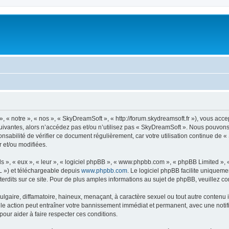
« notre », « nos », « SkyDreamSoft », « http://forum.skydreamsoft.fr »), vous accep
suivantes, alors n’accédez pas et/ou n’utilisez pas « SkyDreamSoft ». Nous pouvons 
onsabilité de vérifier ce document régulièrement, car votre utilisation continue de 
r et/ou modifiées.
s », « eux », « leur », « logiciel phpBB », « www.phpbb.com », « phpBB Limited »,
L ») et téléchargeable depuis
www.phpbb.com
. Le logiciel phpBB facilite uniqueme
dits sur ce site. Pour de plus amples informations au sujet de phpBB, veuillez co
gaire, diffamatoire, haineux, menaçant, à caractère sexuel ou tout autre contenu ill
le action peut entraîner votre bannissement immédiat et permanent, avec une notific
our aider à faire respecter ces conditions.