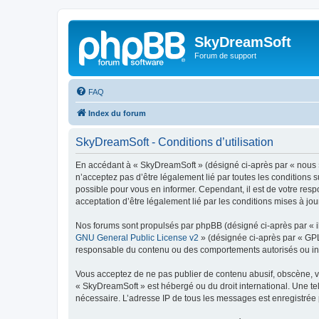
SkyDreamSoft
Forum de support
FAQ
Index du forum
SkyDreamSoft - Conditions d’utilisation
En accédant à « SkyDreamSoft » (désigné ci-après par « nous », 
n’acceptez pas d’être légalement lié par toutes les conditions 
possible pour vous en informer. Cependant, il est de votre resp
acceptation d’être légalement lié par les conditions mises à jou
Nos forums sont propulsés par phpBB (désigné ci-après par « il
GNU General Public License v2
» (désignée ci-après par « GP
responsable du contenu ou des comportements autorisés ou inter
Vous acceptez de ne pas publier de contenu abusif, obscène, vul
« SkyDreamSoft » est hébergé ou du droit international. Une tel
nécessaire. L’adresse IP de tous les messages est enregistrée p