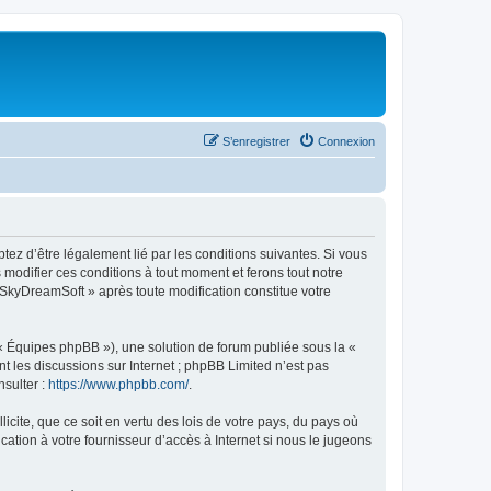
S’enregistrer
Connexion
tez d’être légalement lié par les conditions suivantes. Si vous
modifier ces conditions à tout moment et ferons tout notre
« SkyDreamSoft » après toute modification constitue votre
 « Équipes phpBB »), une solution de forum publiée sous la «
nt les discussions sur Internet ; phpBB Limited n’est pas
nsulter :
https://www.phpbb.com/
.
icite, que ce soit en vertu des lois de votre pays, du pays où
ation à votre fournisseur d’accès à Internet si nous le jugeons