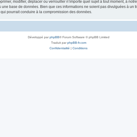
rimer, modifier, déplacer ou verrouiller n’importe quel sujet à tout moment, à not
ns une base de données. Bien que ces informations ne soient pas divulguées à un 
e qui pourrait conduire à la compromission des données.
Développé par
phpBB
® Forum Software © phpBB Limited
Traduit par
phpBB-fr.com
Confidentialité
|
Conditions