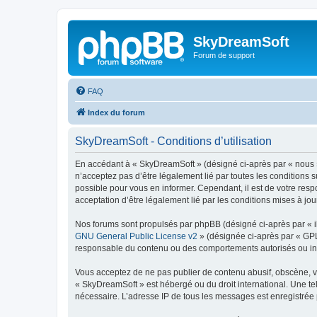
SkyDreamSoft
Forum de support
FAQ
Index du forum
SkyDreamSoft - Conditions d’utilisation
En accédant à « SkyDreamSoft » (désigné ci-après par « nous », 
n’acceptez pas d’être légalement lié par toutes les conditions 
possible pour vous en informer. Cependant, il est de votre resp
acceptation d’être légalement lié par les conditions mises à jou
Nos forums sont propulsés par phpBB (désigné ci-après par « il
GNU General Public License v2
» (désignée ci-après par « GP
responsable du contenu ou des comportements autorisés ou inter
Vous acceptez de ne pas publier de contenu abusif, obscène, vul
« SkyDreamSoft » est hébergé ou du droit international. Une tel
nécessaire. L’adresse IP de tous les messages est enregistrée p