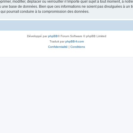
rimer, modifier, déplacer ou verrouiller n’importe quel sujet à tout moment, à not
ns une base de données. Bien que ces informations ne soient pas divulguées à un 
e qui pourrait conduire à la compromission des données.
Développé par
phpBB
® Forum Software © phpBB Limited
Traduit par
phpBB-fr.com
Confidentialité
|
Conditions