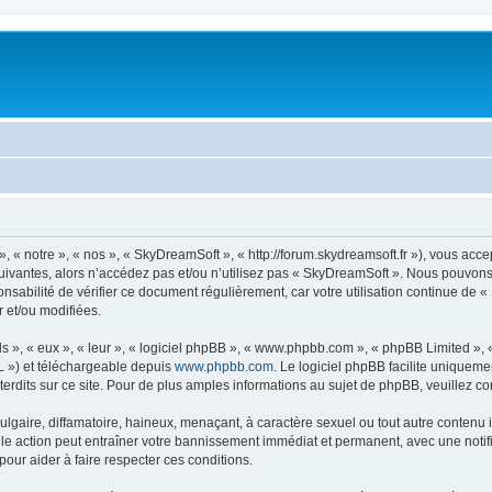
« notre », « nos », « SkyDreamSoft », « http://forum.skydreamsoft.fr »), vous accep
suivantes, alors n’accédez pas et/ou n’utilisez pas « SkyDreamSoft ». Nous pouvons 
onsabilité de vérifier ce document régulièrement, car votre utilisation continue de 
r et/ou modifiées.
s », « eux », « leur », « logiciel phpBB », « www.phpbb.com », « phpBB Limited »,
L ») et téléchargeable depuis
www.phpbb.com
. Le logiciel phpBB facilite uniqueme
dits sur ce site. Pour de plus amples informations au sujet de phpBB, veuillez co
gaire, diffamatoire, haineux, menaçant, à caractère sexuel ou tout autre contenu ill
le action peut entraîner votre bannissement immédiat et permanent, avec une notific
our aider à faire respecter ces conditions.