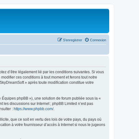
S’enregistrer
Connexion
tez d’être légalement lié par les conditions suivantes. Si vous
modifier ces conditions à tout moment et ferons tout notre
« SkyDreamSoft » après toute modification constitue votre
 « Équipes phpBB »), une solution de forum publiée sous la «
nt les discussions sur Internet ; phpBB Limited n’est pas
nsulter :
https://www.phpbb.com/
.
icite, que ce soit en vertu des lois de votre pays, du pays où
ation à votre fournisseur d’accès à Internet si nous le jugeons