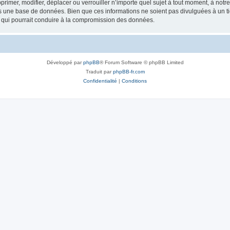
rimer, modifier, déplacer ou verrouiller n’importe quel sujet à tout moment, à not
ns une base de données. Bien que ces informations ne soient pas divulguées à un 
e qui pourrait conduire à la compromission des données.
Développé par
phpBB
® Forum Software © phpBB Limited
Traduit par
phpBB-fr.com
Confidentialité
|
Conditions