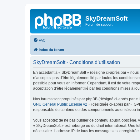
SkyDreamSoft
Forum de support
FAQ
Index du forum
SkyDreamSoft - Conditions d’utilisation
En accédant à « SkyDreamSoft » (désigné ci-après par « nous », 
n’acceptez pas d’être légalement lié par toutes les conditions 
possible pour vous en informer. Cependant, il est de votre resp
acceptation d’être légalement lié par les conditions mises à jou
Nos forums sont propulsés par phpBB (désigné ci-après par « il
GNU General Public License v2
» (désignée ci-après par « GP
responsable du contenu ou des comportements autorisés ou inter
Vous acceptez de ne pas publier de contenu abusif, obscène, vul
« SkyDreamSoft » est hébergé ou du droit international. Une tel
nécessaire. L’adresse IP de tous les messages est enregistrée p