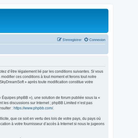
S’enregistrer
Connexion
tez d’être légalement lié par les conditions suivantes. Si vous
modifier ces conditions à tout moment et ferons tout notre
« SkyDreamSoft » après toute modification constitue votre
 « Équipes phpBB »), une solution de forum publiée sous la «
nt les discussions sur Internet ; phpBB Limited n’est pas
nsulter :
https://www.phpbb.com/
.
icite, que ce soit en vertu des lois de votre pays, du pays où
ation à votre fournisseur d’accès à Internet si nous le jugeons