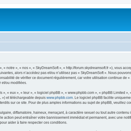
« notre », « nos », « SkyDreamSoft », « http://forum.skydreamsoft.fr »), vous accep
suivantes, alors n’accédez pas et/ou n’utilisez pas « SkyDreamSoft ». Nous pouvons 
onsabilité de vérifier ce document régulièrement, car votre utilisation continue de 
r et/ou modifiées.
s », « eux », « leur », « logiciel phpBB », « www.phpbb.com », « phpBB Limited »,
L ») et téléchargeable depuis
www.phpbb.com
. Le logiciel phpBB facilite uniqueme
dits sur ce site. Pour de plus amples informations au sujet de phpBB, veuillez co
gaire, diffamatoire, haineux, menaçant, à caractère sexuel ou tout autre contenu ill
le action peut entraîner votre bannissement immédiat et permanent, avec une notific
our aider à faire respecter ces conditions.