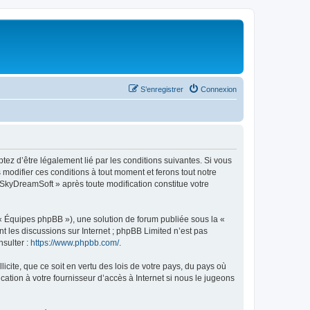
S’enregistrer
Connexion
tez d’être légalement lié par les conditions suivantes. Si vous
modifier ces conditions à tout moment et ferons tout notre
« SkyDreamSoft » après toute modification constitue votre
 « Équipes phpBB »), une solution de forum publiée sous la «
nt les discussions sur Internet ; phpBB Limited n’est pas
nsulter :
https://www.phpbb.com/
.
icite, que ce soit en vertu des lois de votre pays, du pays où
ation à votre fournisseur d’accès à Internet si nous le jugeons