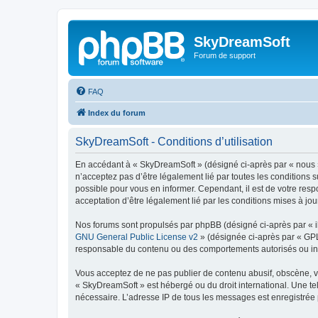
SkyDreamSoft
Forum de support
FAQ
Index du forum
SkyDreamSoft - Conditions d’utilisation
En accédant à « SkyDreamSoft » (désigné ci-après par « nous », 
n’acceptez pas d’être légalement lié par toutes les conditions 
possible pour vous en informer. Cependant, il est de votre resp
acceptation d’être légalement lié par les conditions mises à jou
Nos forums sont propulsés par phpBB (désigné ci-après par « il
GNU General Public License v2
» (désignée ci-après par « GP
responsable du contenu ou des comportements autorisés ou inter
Vous acceptez de ne pas publier de contenu abusif, obscène, vul
« SkyDreamSoft » est hébergé ou du droit international. Une tel
nécessaire. L’adresse IP de tous les messages est enregistrée p