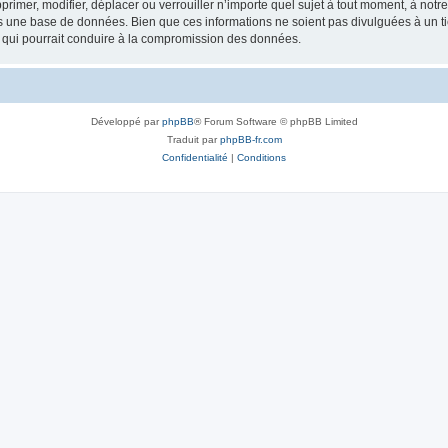
rimer, modifier, déplacer ou verrouiller n’importe quel sujet à tout moment, à not
ns une base de données. Bien que ces informations ne soient pas divulguées à un 
e qui pourrait conduire à la compromission des données.
Développé par
phpBB
® Forum Software © phpBB Limited
Traduit par
phpBB-fr.com
Confidentialité
|
Conditions