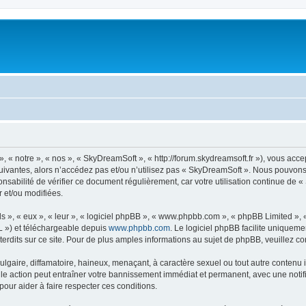
« notre », « nos », « SkyDreamSoft », « http://forum.skydreamsoft.fr »), vous accep
suivantes, alors n’accédez pas et/ou n’utilisez pas « SkyDreamSoft ». Nous pouvons 
onsabilité de vérifier ce document régulièrement, car votre utilisation continue de 
r et/ou modifiées.
s », « eux », « leur », « logiciel phpBB », « www.phpbb.com », « phpBB Limited »,
L ») et téléchargeable depuis
www.phpbb.com
. Le logiciel phpBB facilite uniqueme
dits sur ce site. Pour de plus amples informations au sujet de phpBB, veuillez co
gaire, diffamatoire, haineux, menaçant, à caractère sexuel ou tout autre contenu ill
le action peut entraîner votre bannissement immédiat et permanent, avec une notific
our aider à faire respecter ces conditions.