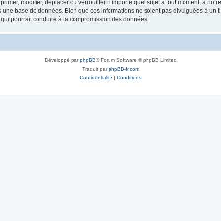
rimer, modifier, déplacer ou verrouiller n’importe quel sujet à tout moment, à not
ns une base de données. Bien que ces informations ne soient pas divulguées à un 
e qui pourrait conduire à la compromission des données.
Développé par
phpBB
® Forum Software © phpBB Limited
Traduit par
phpBB-fr.com
Confidentialité
|
Conditions