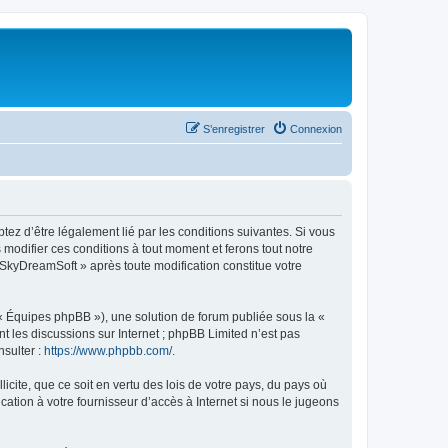
S’enregistrer
Connexion
tez d’être légalement lié par les conditions suivantes. Si vous
modifier ces conditions à tout moment et ferons tout notre
« SkyDreamSoft » après toute modification constitue votre
 « Équipes phpBB »), une solution de forum publiée sous la «
nt les discussions sur Internet ; phpBB Limited n’est pas
nsulter :
https://www.phpbb.com/
.
icite, que ce soit en vertu des lois de votre pays, du pays où
ation à votre fournisseur d’accès à Internet si nous le jugeons