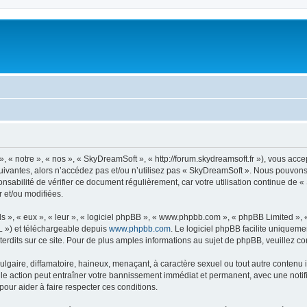
« notre », « nos », « SkyDreamSoft », « http://forum.skydreamsoft.fr »), vous accep
suivantes, alors n’accédez pas et/ou n’utilisez pas « SkyDreamSoft ». Nous pouvons 
onsabilité de vérifier ce document régulièrement, car votre utilisation continue de 
r et/ou modifiées.
s », « eux », « leur », « logiciel phpBB », « www.phpbb.com », « phpBB Limited »,
L ») et téléchargeable depuis
www.phpbb.com
. Le logiciel phpBB facilite uniqueme
dits sur ce site. Pour de plus amples informations au sujet de phpBB, veuillez co
gaire, diffamatoire, haineux, menaçant, à caractère sexuel ou tout autre contenu ill
le action peut entraîner votre bannissement immédiat et permanent, avec une notific
our aider à faire respecter ces conditions.