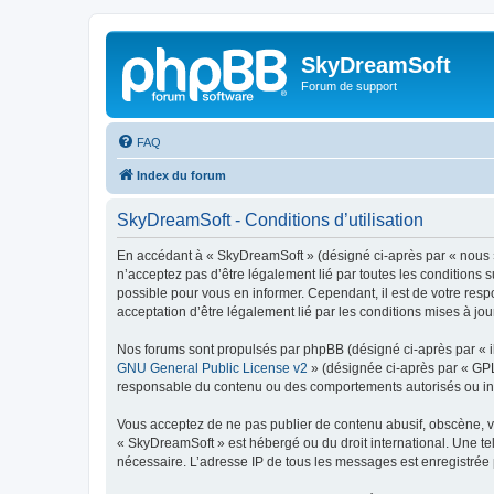
SkyDreamSoft
Forum de support
FAQ
Index du forum
SkyDreamSoft - Conditions d’utilisation
En accédant à « SkyDreamSoft » (désigné ci-après par « nous », 
n’acceptez pas d’être légalement lié par toutes les conditions 
possible pour vous en informer. Cependant, il est de votre resp
acceptation d’être légalement lié par les conditions mises à jou
Nos forums sont propulsés par phpBB (désigné ci-après par « il
GNU General Public License v2
» (désignée ci-après par « GP
responsable du contenu ou des comportements autorisés ou inter
Vous acceptez de ne pas publier de contenu abusif, obscène, vul
« SkyDreamSoft » est hébergé ou du droit international. Une tel
nécessaire. L’adresse IP de tous les messages est enregistrée p