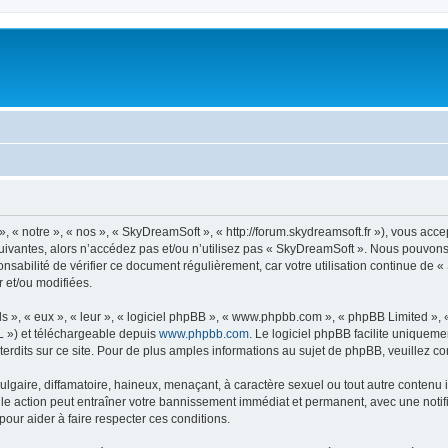
« notre », « nos », « SkyDreamSoft », « http://forum.skydreamsoft.fr »), vous accep
suivantes, alors n’accédez pas et/ou n’utilisez pas « SkyDreamSoft ». Nous pouvons 
onsabilité de vérifier ce document régulièrement, car votre utilisation continue de 
r et/ou modifiées.
s », « eux », « leur », « logiciel phpBB », « www.phpbb.com », « phpBB Limited »,
L ») et téléchargeable depuis
www.phpbb.com
. Le logiciel phpBB facilite uniqueme
dits sur ce site. Pour de plus amples informations au sujet de phpBB, veuillez co
gaire, diffamatoire, haineux, menaçant, à caractère sexuel ou tout autre contenu ill
le action peut entraîner votre bannissement immédiat et permanent, avec une notific
our aider à faire respecter ces conditions.