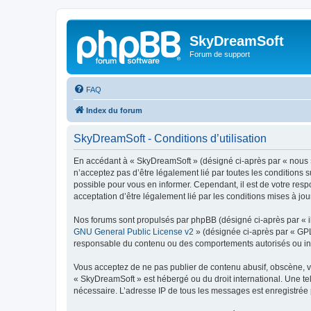
SkyDreamSoft
Forum de support
FAQ
Index du forum
SkyDreamSoft - Conditions d’utilisation
En accédant à « SkyDreamSoft » (désigné ci-après par « nous », 
n’acceptez pas d’être légalement lié par toutes les conditions 
possible pour vous en informer. Cependant, il est de votre resp
acceptation d’être légalement lié par les conditions mises à jou
Nos forums sont propulsés par phpBB (désigné ci-après par « il
GNU General Public License v2
» (désignée ci-après par « GP
responsable du contenu ou des comportements autorisés ou inter
Vous acceptez de ne pas publier de contenu abusif, obscène, vul
« SkyDreamSoft » est hébergé ou du droit international. Une tel
nécessaire. L’adresse IP de tous les messages est enregistrée p