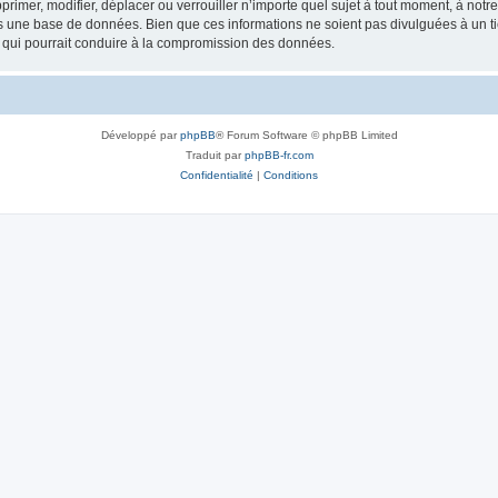
rimer, modifier, déplacer ou verrouiller n’importe quel sujet à tout moment, à not
ns une base de données. Bien que ces informations ne soient pas divulguées à un 
e qui pourrait conduire à la compromission des données.
Développé par
phpBB
® Forum Software © phpBB Limited
Traduit par
phpBB-fr.com
Confidentialité
|
Conditions