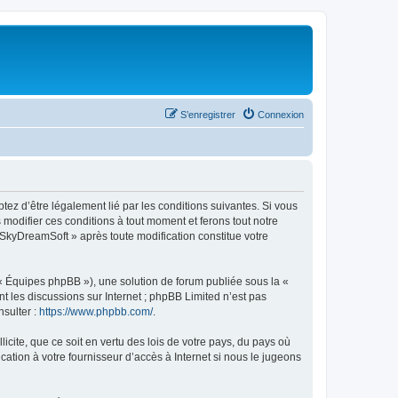
S’enregistrer
Connexion
tez d’être légalement lié par les conditions suivantes. Si vous
modifier ces conditions à tout moment et ferons tout notre
« SkyDreamSoft » après toute modification constitue votre
 « Équipes phpBB »), une solution de forum publiée sous la «
nt les discussions sur Internet ; phpBB Limited n’est pas
nsulter :
https://www.phpbb.com/
.
icite, que ce soit en vertu des lois de votre pays, du pays où
ation à votre fournisseur d’accès à Internet si nous le jugeons