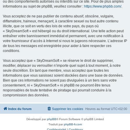
ou des comportements autorisés ou interdits sur ce site. Pour de plus amples
informations au sujet de phpBB, veuillez consulter :
https://www.phpbb.com/
.
Vous acceptez de ne pas publier de contenu abusif, obscène, vulgaire,
diffamatoire, haineux, menaçant, à caractère sexuel ou tout autre contenu
illicite, que ce soit en vertu des lois de votre pays, du pays où
« SkyDreamSoft » est hébergé ou du droit international. Une telle action peut
entraîner votre bannissement immédiat et permanent, avec une notification à
votre fournisseur d’accès à Internet si nous le jugeons nécessaire. L’adresse IP
de tous les messages est enregistrée pour aider à faire respecter ces
conditions.
Vous acceptez que « SkyDreamSoft » se réserve le droit de supprimer,
modifier, déplacer ou verrouiller n’importe quel sujet à tout moment, à notre
seule discrétion. En tant que membre, vous acceptez que toutes les
informations que vous saisissez soient stockées dans une base de données.
Bien que ces informations ne soient pas divulguées à un tiers sans votre
consentement, ni « SkyDreamSoft » ni phpBB ne pourront être tenus
responsables de toute tentative de piratage qui pourrait conduire à la
compromission des données.
Index du forum
Supprimer les cookies
Heures au format
UTC+02:00
Développé par
phpBB
® Forum Software © phpBB Limited
Traduit par
phpBB-fr.com
Confidentialité
|
Conditions