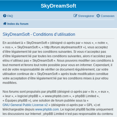
SkyDreamSoft
FAQ
S’enregistrer
Connexion
Index du forum
SkyDreamSoft - Conditions d’utilisation
En accédant à « SkyDreamSoft » (désigné ci-après par « nous », « notre »,
« nos », « SkyDreamSoft », « http://forum.skydreamsoft.fr »), vous acceptez
d’être légalement lié par les conditions suivantes. Si vous n’acceptez pas
d’être légalement lié par toutes les conditions suivantes, alors n’accédez pas
et/ou n’utilisez pas « SkyDreamSoft ». Nous pouvons modifier ces conditions à
tout moment et ferons tout notre possible pour vous en informer. Cependant, il
est de votre responsabilité de vérifier ce document régulièrement, car votre
utilisation continue de « SkyDreamSoft » après toute modification constitue
votre acceptation d’être légalement lié par les conditions mises à jour et/ou
modifiées.
Nos forums sont propulsés par phpBB (désigné ci-après par « ils », « eux »,
« leur », « logiciel phpBB », « www.phpbb.com », « phpBB Limited »,
« Équipes phpBB »), une solution de forum publiée sous la «
GNU General Public License v2
» (désignée ci-après par « GPL ») et
téléchargeable depuis
www.phpbb.com
. Le logiciel phpBB facilite uniquement
les discussions sur Internet ; phpBB Limited n’est pas responsable du contenu