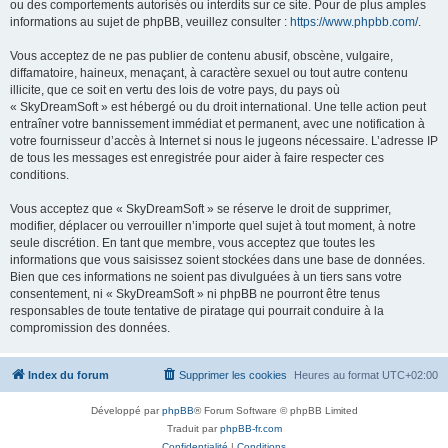
ou des comportements autorisés ou interdits sur ce site. Pour de plus amples
informations au sujet de phpBB, veuillez consulter :
https://www.phpbb.com/
.
Vous acceptez de ne pas publier de contenu abusif, obscène, vulgaire,
diffamatoire, haineux, menaçant, à caractère sexuel ou tout autre contenu
illicite, que ce soit en vertu des lois de votre pays, du pays où
« SkyDreamSoft » est hébergé ou du droit international. Une telle action peut
entraîner votre bannissement immédiat et permanent, avec une notification à
votre fournisseur d’accès à Internet si nous le jugeons nécessaire. L’adresse IP
de tous les messages est enregistrée pour aider à faire respecter ces
conditions.
Vous acceptez que « SkyDreamSoft » se réserve le droit de supprimer,
modifier, déplacer ou verrouiller n’importe quel sujet à tout moment, à notre
seule discrétion. En tant que membre, vous acceptez que toutes les
informations que vous saisissez soient stockées dans une base de données.
Bien que ces informations ne soient pas divulguées à un tiers sans votre
consentement, ni « SkyDreamSoft » ni phpBB ne pourront être tenus
responsables de toute tentative de piratage qui pourrait conduire à la
compromission des données.
Index du forum
Supprimer les cookies
Heures au format
UTC+02:00
Développé par
phpBB
® Forum Software © phpBB Limited
Traduit par
phpBB-fr.com
Confidentialité
|
Conditions