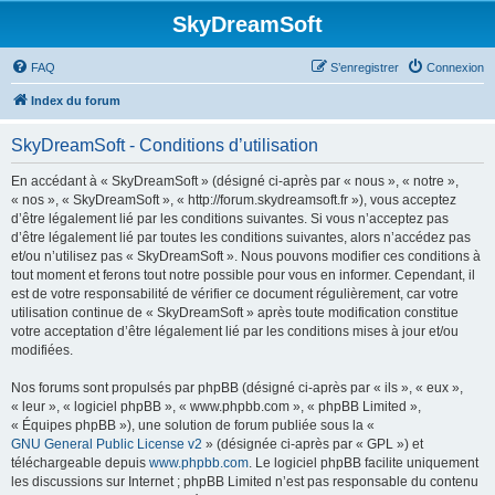
SkyDreamSoft
FAQ
S’enregistrer
Connexion
Index du forum
SkyDreamSoft - Conditions d’utilisation
En accédant à « SkyDreamSoft » (désigné ci-après par « nous », « notre »,
« nos », « SkyDreamSoft », « http://forum.skydreamsoft.fr »), vous acceptez
d’être légalement lié par les conditions suivantes. Si vous n’acceptez pas
d’être légalement lié par toutes les conditions suivantes, alors n’accédez pas
et/ou n’utilisez pas « SkyDreamSoft ». Nous pouvons modifier ces conditions à
tout moment et ferons tout notre possible pour vous en informer. Cependant, il
est de votre responsabilité de vérifier ce document régulièrement, car votre
utilisation continue de « SkyDreamSoft » après toute modification constitue
votre acceptation d’être légalement lié par les conditions mises à jour et/ou
modifiées.
Nos forums sont propulsés par phpBB (désigné ci-après par « ils », « eux »,
« leur », « logiciel phpBB », « www.phpbb.com », « phpBB Limited »,
« Équipes phpBB »), une solution de forum publiée sous la «
GNU General Public License v2
» (désignée ci-après par « GPL ») et
téléchargeable depuis
www.phpbb.com
. Le logiciel phpBB facilite uniquement
les discussions sur Internet ; phpBB Limited n’est pas responsable du contenu