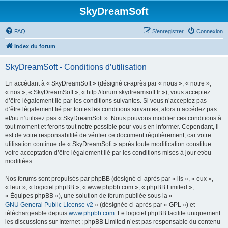
SkyDreamSoft
FAQ
S’enregistrer
Connexion
Index du forum
SkyDreamSoft - Conditions d’utilisation
En accédant à « SkyDreamSoft » (désigné ci-après par « nous », « notre »,
« nos », « SkyDreamSoft », « http://forum.skydreamsoft.fr »), vous acceptez
d’être légalement lié par les conditions suivantes. Si vous n’acceptez pas
d’être légalement lié par toutes les conditions suivantes, alors n’accédez pas
et/ou n’utilisez pas « SkyDreamSoft ». Nous pouvons modifier ces conditions à
tout moment et ferons tout notre possible pour vous en informer. Cependant, il
est de votre responsabilité de vérifier ce document régulièrement, car votre
utilisation continue de « SkyDreamSoft » après toute modification constitue
votre acceptation d’être légalement lié par les conditions mises à jour et/ou
modifiées.
Nos forums sont propulsés par phpBB (désigné ci-après par « ils », « eux »,
« leur », « logiciel phpBB », « www.phpbb.com », « phpBB Limited »,
« Équipes phpBB »), une solution de forum publiée sous la «
GNU General Public License v2
» (désignée ci-après par « GPL ») et
téléchargeable depuis
www.phpbb.com
. Le logiciel phpBB facilite uniquement
les discussions sur Internet ; phpBB Limited n’est pas responsable du contenu