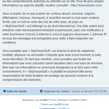
ou des comportements autorisés ou interdits sur ce site. Pour de plus amples
informations au sujet de phpBB, veuillez consulter :
https://www.phpbb.com/
.
Vous acceptez de ne pas publier de contenu abusif, obscène, vulgaire,
diffamatoire, haineux, menaçant, à caractère sexuel ou tout autre contenu
illicite, que ce soit en vertu des lois de votre pays, du pays où
« SkyDreamSoft » est hébergé ou du droit international. Une telle action peut
entraîner votre bannissement immédiat et permanent, avec une notification à
votre fournisseur d’accès à Internet si nous le jugeons nécessaire. L’adresse IP
de tous les messages est enregistrée pour aider à faire respecter ces
conditions.
Vous acceptez que « SkyDreamSoft » se réserve le droit de supprimer,
modifier, déplacer ou verrouiller n’importe quel sujet à tout moment, à notre
seule discrétion. En tant que membre, vous acceptez que toutes les
informations que vous saisissez soient stockées dans une base de données.
Bien que ces informations ne soient pas divulguées à un tiers sans votre
consentement, ni « SkyDreamSoft » ni phpBB ne pourront être tenus
responsables de toute tentative de piratage qui pourrait conduire à la
compromission des données.
Index du forum
Supprimer les cookies
Heures au format
UTC+02:00
Développé par
phpBB
® Forum Software © phpBB Limited
Traduit par
phpBB-fr.com
Confidentialité
|
Conditions