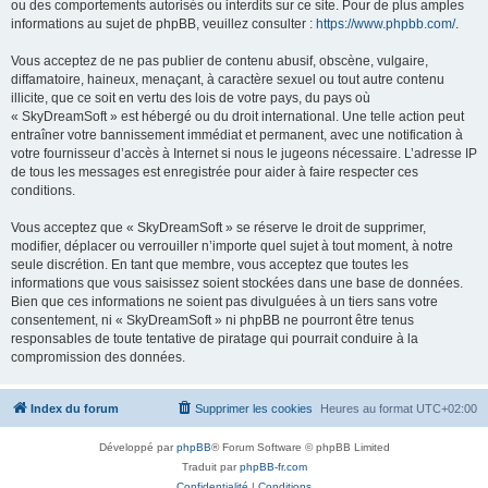
ou des comportements autorisés ou interdits sur ce site. Pour de plus amples
informations au sujet de phpBB, veuillez consulter :
https://www.phpbb.com/
.
Vous acceptez de ne pas publier de contenu abusif, obscène, vulgaire,
diffamatoire, haineux, menaçant, à caractère sexuel ou tout autre contenu
illicite, que ce soit en vertu des lois de votre pays, du pays où
« SkyDreamSoft » est hébergé ou du droit international. Une telle action peut
entraîner votre bannissement immédiat et permanent, avec une notification à
votre fournisseur d’accès à Internet si nous le jugeons nécessaire. L’adresse IP
de tous les messages est enregistrée pour aider à faire respecter ces
conditions.
Vous acceptez que « SkyDreamSoft » se réserve le droit de supprimer,
modifier, déplacer ou verrouiller n’importe quel sujet à tout moment, à notre
seule discrétion. En tant que membre, vous acceptez que toutes les
informations que vous saisissez soient stockées dans une base de données.
Bien que ces informations ne soient pas divulguées à un tiers sans votre
consentement, ni « SkyDreamSoft » ni phpBB ne pourront être tenus
responsables de toute tentative de piratage qui pourrait conduire à la
compromission des données.
Index du forum
Supprimer les cookies
Heures au format
UTC+02:00
Développé par
phpBB
® Forum Software © phpBB Limited
Traduit par
phpBB-fr.com
Confidentialité
|
Conditions