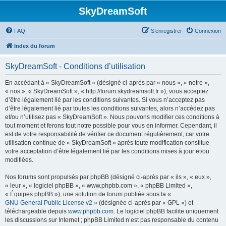
SkyDreamSoft
FAQ
S’enregistrer
Connexion
Index du forum
SkyDreamSoft - Conditions d’utilisation
En accédant à « SkyDreamSoft » (désigné ci-après par « nous », « notre »,
« nos », « SkyDreamSoft », « http://forum.skydreamsoft.fr »), vous acceptez
d’être légalement lié par les conditions suivantes. Si vous n’acceptez pas
d’être légalement lié par toutes les conditions suivantes, alors n’accédez pas
et/ou n’utilisez pas « SkyDreamSoft ». Nous pouvons modifier ces conditions à
tout moment et ferons tout notre possible pour vous en informer. Cependant, il
est de votre responsabilité de vérifier ce document régulièrement, car votre
utilisation continue de « SkyDreamSoft » après toute modification constitue
votre acceptation d’être légalement lié par les conditions mises à jour et/ou
modifiées.
Nos forums sont propulsés par phpBB (désigné ci-après par « ils », « eux »,
« leur », « logiciel phpBB », « www.phpbb.com », « phpBB Limited »,
« Équipes phpBB »), une solution de forum publiée sous la «
GNU General Public License v2
» (désignée ci-après par « GPL ») et
téléchargeable depuis
www.phpbb.com
. Le logiciel phpBB facilite uniquement
les discussions sur Internet ; phpBB Limited n’est pas responsable du contenu