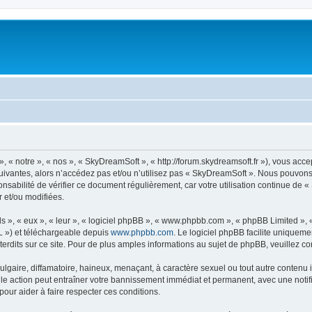
« notre », « nos », « SkyDreamSoft », « http://forum.skydreamsoft.fr »), vous accep
suivantes, alors n’accédez pas et/ou n’utilisez pas « SkyDreamSoft ». Nous pouvons 
onsabilité de vérifier ce document régulièrement, car votre utilisation continue de 
r et/ou modifiées.
s », « eux », « leur », « logiciel phpBB », « www.phpbb.com », « phpBB Limited »,
L ») et téléchargeable depuis
www.phpbb.com
. Le logiciel phpBB facilite uniqueme
dits sur ce site. Pour de plus amples informations au sujet de phpBB, veuillez co
gaire, diffamatoire, haineux, menaçant, à caractère sexuel ou tout autre contenu ill
le action peut entraîner votre bannissement immédiat et permanent, avec une notific
our aider à faire respecter ces conditions.