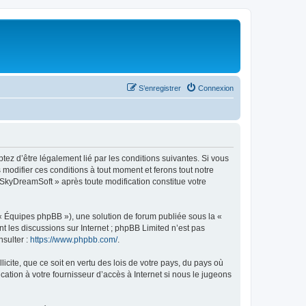
S’enregistrer
Connexion
tez d’être légalement lié par les conditions suivantes. Si vous
modifier ces conditions à tout moment et ferons tout notre
« SkyDreamSoft » après toute modification constitue votre
 « Équipes phpBB »), une solution de forum publiée sous la «
nt les discussions sur Internet ; phpBB Limited n’est pas
nsulter :
https://www.phpbb.com/
.
icite, que ce soit en vertu des lois de votre pays, du pays où
ation à votre fournisseur d’accès à Internet si nous le jugeons