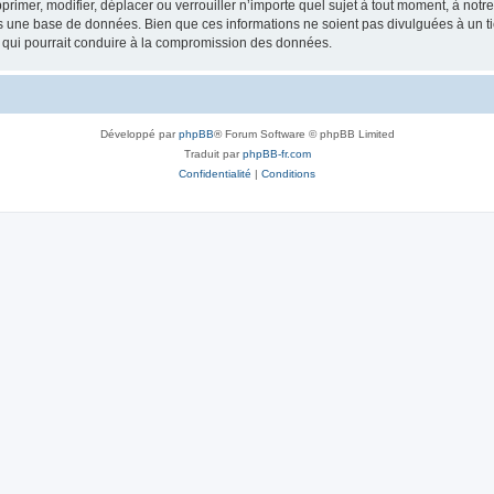
rimer, modifier, déplacer ou verrouiller n’importe quel sujet à tout moment, à not
ns une base de données. Bien que ces informations ne soient pas divulguées à un 
e qui pourrait conduire à la compromission des données.
Développé par
phpBB
® Forum Software © phpBB Limited
Traduit par
phpBB-fr.com
Confidentialité
|
Conditions