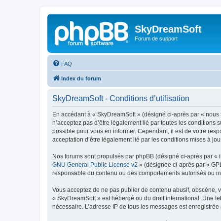
SkyDreamSoft
Forum de support
FAQ
Index du forum
SkyDreamSoft - Conditions d’utilisation
En accédant à « SkyDreamSoft » (désigné ci-après par « nous », 
n’acceptez pas d’être légalement lié par toutes les conditions 
possible pour vous en informer. Cependant, il est de votre resp
acceptation d’être légalement lié par les conditions mises à jou
Nos forums sont propulsés par phpBB (désigné ci-après par « il
GNU General Public License v2
» (désignée ci-après par « GP
responsable du contenu ou des comportements autorisés ou inter
Vous acceptez de ne pas publier de contenu abusif, obscène, vul
« SkyDreamSoft » est hébergé ou du droit international. Une tel
nécessaire. L’adresse IP de tous les messages est enregistrée p