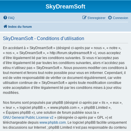
SkyDreamSoft
FAQ
S’enregistrer
Connexion
Index du forum
SkyDreamSoft - Conditions d’utilisation
En accédant à « SkyDreamSoft » (désigné ci-après par « nous », « notre »,
« nos », « SkyDreamSoft », « http://forum.skydreamsoft.fr »), vous acceptez
d’être légalement lié par les conditions suivantes. Si vous n’acceptez pas
d’être légalement lié par toutes les conditions suivantes, alors n’accédez pas
et/ou n’utilisez pas « SkyDreamSoft ». Nous pouvons modifier ces conditions à
tout moment et ferons tout notre possible pour vous en informer. Cependant, il
est de votre responsabilité de vérifier ce document régulièrement, car votre
utilisation continue de « SkyDreamSoft » après toute modification constitue
votre acceptation d’être légalement lié par les conditions mises à jour et/ou
modifiées.
Nos forums sont propulsés par phpBB (désigné ci-après par « ils », « eux »,
« leur », « logiciel phpBB », « www.phpbb.com », « phpBB Limited »,
« Équipes phpBB »), une solution de forum publiée sous la «
GNU General Public License v2
» (désignée ci-après par « GPL ») et
téléchargeable depuis
www.phpbb.com
. Le logiciel phpBB facilite uniquement
les discussions sur Internet ; phpBB Limited n’est pas responsable du contenu