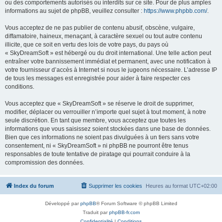
ou des comportements autorisés ou interdits sur ce site. Pour de plus amples
informations au sujet de phpBB, veuillez consulter :
https://www.phpbb.com/
.
Vous acceptez de ne pas publier de contenu abusif, obscène, vulgaire,
diffamatoire, haineux, menaçant, à caractère sexuel ou tout autre contenu
illicite, que ce soit en vertu des lois de votre pays, du pays où
« SkyDreamSoft » est hébergé ou du droit international. Une telle action peut
entraîner votre bannissement immédiat et permanent, avec une notification à
votre fournisseur d’accès à Internet si nous le jugeons nécessaire. L’adresse IP
de tous les messages est enregistrée pour aider à faire respecter ces
conditions.
Vous acceptez que « SkyDreamSoft » se réserve le droit de supprimer,
modifier, déplacer ou verrouiller n’importe quel sujet à tout moment, à notre
seule discrétion. En tant que membre, vous acceptez que toutes les
informations que vous saisissez soient stockées dans une base de données.
Bien que ces informations ne soient pas divulguées à un tiers sans votre
consentement, ni « SkyDreamSoft » ni phpBB ne pourront être tenus
responsables de toute tentative de piratage qui pourrait conduire à la
compromission des données.
Index du forum
Supprimer les cookies
Heures au format
UTC+02:00
Développé par
phpBB
® Forum Software © phpBB Limited
Traduit par
phpBB-fr.com
Confidentialité
|
Conditions