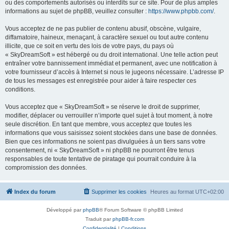
ou des comportements autorisés ou interdits sur ce site. Pour de plus amples
informations au sujet de phpBB, veuillez consulter :
https://www.phpbb.com/
.
Vous acceptez de ne pas publier de contenu abusif, obscène, vulgaire,
diffamatoire, haineux, menaçant, à caractère sexuel ou tout autre contenu
illicite, que ce soit en vertu des lois de votre pays, du pays où
« SkyDreamSoft » est hébergé ou du droit international. Une telle action peut
entraîner votre bannissement immédiat et permanent, avec une notification à
votre fournisseur d’accès à Internet si nous le jugeons nécessaire. L’adresse IP
de tous les messages est enregistrée pour aider à faire respecter ces
conditions.
Vous acceptez que « SkyDreamSoft » se réserve le droit de supprimer,
modifier, déplacer ou verrouiller n’importe quel sujet à tout moment, à notre
seule discrétion. En tant que membre, vous acceptez que toutes les
informations que vous saisissez soient stockées dans une base de données.
Bien que ces informations ne soient pas divulguées à un tiers sans votre
consentement, ni « SkyDreamSoft » ni phpBB ne pourront être tenus
responsables de toute tentative de piratage qui pourrait conduire à la
compromission des données.
Index du forum
Supprimer les cookies
Heures au format
UTC+02:00
Développé par
phpBB
® Forum Software © phpBB Limited
Traduit par
phpBB-fr.com
Confidentialité
|
Conditions