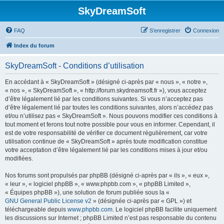
SkyDreamSoft
FAQ
S’enregistrer
Connexion
Index du forum
SkyDreamSoft - Conditions d’utilisation
En accédant à « SkyDreamSoft » (désigné ci-après par « nous », « notre »,
« nos », « SkyDreamSoft », « http://forum.skydreamsoft.fr »), vous acceptez
d’être légalement lié par les conditions suivantes. Si vous n’acceptez pas
d’être légalement lié par toutes les conditions suivantes, alors n’accédez pas
et/ou n’utilisez pas « SkyDreamSoft ». Nous pouvons modifier ces conditions à
tout moment et ferons tout notre possible pour vous en informer. Cependant, il
est de votre responsabilité de vérifier ce document régulièrement, car votre
utilisation continue de « SkyDreamSoft » après toute modification constitue
votre acceptation d’être légalement lié par les conditions mises à jour et/ou
modifiées.
Nos forums sont propulsés par phpBB (désigné ci-après par « ils », « eux »,
« leur », « logiciel phpBB », « www.phpbb.com », « phpBB Limited »,
« Équipes phpBB »), une solution de forum publiée sous la «
GNU General Public License v2
» (désignée ci-après par « GPL ») et
téléchargeable depuis
www.phpbb.com
. Le logiciel phpBB facilite uniquement
les discussions sur Internet ; phpBB Limited n’est pas responsable du contenu