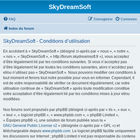
SkyDreamSoft
FAQ
S’enregistrer
Connexion
Index du forum
SkyDreamSoft - Conditions d’utilisation
En accédant à « SkyDreamSoft » (désigné ci-après par « nous », « notre »,
« nos », « SkyDreamSoft », « http://forum.skydreamsoft.fr »), vous acceptez
d’être légalement lié par les conditions suivantes. Si vous n’acceptez pas
d’être légalement lié par toutes les conditions suivantes, alors n’accédez pas
et/ou n’utilisez pas « SkyDreamSoft ». Nous pouvons modifier ces conditions à
tout moment et ferons tout notre possible pour vous en informer. Cependant, il
est de votre responsabilité de vérifier ce document régulièrement, car votre
utilisation continue de « SkyDreamSoft » après toute modification constitue
votre acceptation d’être légalement lié par les conditions mises à jour et/ou
modifiées.
Nos forums sont propulsés par phpBB (désigné ci-après par « ils », « eux »,
« leur », « logiciel phpBB », « www.phpbb.com », « phpBB Limited »,
« Équipes phpBB »), une solution de forum publiée sous la «
GNU General Public License v2
» (désignée ci-après par « GPL ») et
téléchargeable depuis
www.phpbb.com
. Le logiciel phpBB facilite uniquement
les discussions sur Internet ; phpBB Limited n’est pas responsable du contenu