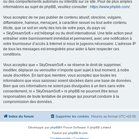
ou des comportements autorisés ou interdits sur ce site. Pour de plus amples
informations au sujet de phpBB, veuillez consulter :
https://www.phpbb.com/
.
Vous acceptez de ne pas publier de contenu abusif, obscène, vulgaire,
diffamatoire, haineux, menaçant, à caractère sexuel ou tout autre contenu
illicite, que ce soit en vertu des lois de votre pays, du pays où
« SkyDreamSoft » est hébergé ou du droit international. Une telle action peut
entraîner votre bannissement immédiat et permanent, avec une notification à
votre fournisseur d’accès à Internet si nous le jugeons nécessaire. L’adresse IP
de tous les messages est enregistrée pour aider à faire respecter ces
conditions.
Vous acceptez que « SkyDreamSoft » se réserve le droit de supprimer,
modifier, déplacer ou verrouiller n’importe quel sujet à tout moment, à notre
seule discrétion. En tant que membre, vous acceptez que toutes les
informations que vous saisissez soient stockées dans une base de données.
Bien que ces informations ne soient pas divulguées à un tiers sans votre
consentement, ni « SkyDreamSoft » ni phpBB ne pourront être tenus
responsables de toute tentative de piratage qui pourrait conduire à la
compromission des données.
Index du forum
Supprimer les cookies
Heures au format
UTC+02:00
Développé par
phpBB
® Forum Software © phpBB Limited
Traduit par
phpBB-fr.com
Confidentialité
|
Conditions