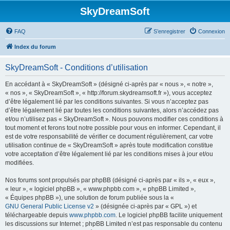
SkyDreamSoft
FAQ
S’enregistrer
Connexion
Index du forum
SkyDreamSoft - Conditions d’utilisation
En accédant à « SkyDreamSoft » (désigné ci-après par « nous », « notre »,
« nos », « SkyDreamSoft », « http://forum.skydreamsoft.fr »), vous acceptez
d’être légalement lié par les conditions suivantes. Si vous n’acceptez pas
d’être légalement lié par toutes les conditions suivantes, alors n’accédez pas
et/ou n’utilisez pas « SkyDreamSoft ». Nous pouvons modifier ces conditions à
tout moment et ferons tout notre possible pour vous en informer. Cependant, il
est de votre responsabilité de vérifier ce document régulièrement, car votre
utilisation continue de « SkyDreamSoft » après toute modification constitue
votre acceptation d’être légalement lié par les conditions mises à jour et/ou
modifiées.
Nos forums sont propulsés par phpBB (désigné ci-après par « ils », « eux »,
« leur », « logiciel phpBB », « www.phpbb.com », « phpBB Limited »,
« Équipes phpBB »), une solution de forum publiée sous la «
GNU General Public License v2
» (désignée ci-après par « GPL ») et
téléchargeable depuis
www.phpbb.com
. Le logiciel phpBB facilite uniquement
les discussions sur Internet ; phpBB Limited n’est pas responsable du contenu