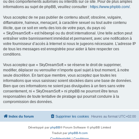
ou des comportements autorisés ou interdits sur ce site. Pour de plus amples
informations au sujet de phpBB, veuillez consulter :
https://www.phpbb.com/
.
Vous acceptez de ne pas publier de contenu abusif, obscène, vulgaire,
diffamatoire, haineux, menaçant, à caractère sexuel ou tout autre contenu
illicite, que ce soit en vertu des lois de votre pays, du pays où
« SkyDreamSoft » est hébergé ou du droit international. Une telle action peut
entraîner votre bannissement immédiat et permanent, avec une notification à
votre fournisseur d’accès à Internet si nous le jugeons nécessaire. L’adresse IP
de tous les messages est enregistrée pour aider à faire respecter ces
conditions.
Vous acceptez que « SkyDreamSoft » se réserve le droit de supprimer,
modifier, déplacer ou verrouiller n’importe quel sujet à tout moment, à notre
seule discrétion. En tant que membre, vous acceptez que toutes les
informations que vous saisissez soient stockées dans une base de données.
Bien que ces informations ne soient pas divulguées à un tiers sans votre
consentement, ni « SkyDreamSoft » ni phpBB ne pourront être tenus
responsables de toute tentative de piratage qui pourrait conduire à la
compromission des données.
Index du forum
Supprimer les cookies
Heures au format
UTC+02:00
Développé par
phpBB
® Forum Software © phpBB Limited
Traduit par
phpBB-fr.com
Confidentialité
|
Conditions