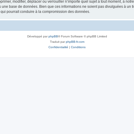
rimer, modifier, déplacer ou verrouiller n’importe quel sujet à tout moment, à not
ns une base de données. Bien que ces informations ne soient pas divulguées à un 
e qui pourrait conduire à la compromission des données.
Développé par
phpBB
® Forum Software © phpBB Limited
Traduit par
phpBB-fr.com
Confidentialité
|
Conditions