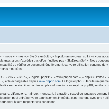
« notre », « nos », « SkyDreamSoft », « http://forum.skydreamsoft.fr »), vous accep
suivantes, alors n’accédez pas et/ou n’utilisez pas « SkyDreamSoft ». Nous pouvons 
onsabilité de vérifier ce document régulièrement, car votre utilisation continue de 
r et/ou modifiées.
s », « eux », « leur », « logiciel phpBB », « www.phpbb.com », « phpBB Limited »,
L ») et téléchargeable depuis
www.phpbb.com
. Le logiciel phpBB facilite uniqueme
dits sur ce site. Pour de plus amples informations au sujet de phpBB, veuillez co
gaire, diffamatoire, haineux, menaçant, à caractère sexuel ou tout autre contenu ill
le action peut entraîner votre bannissement immédiat et permanent, avec une notific
our aider à faire respecter ces conditions.