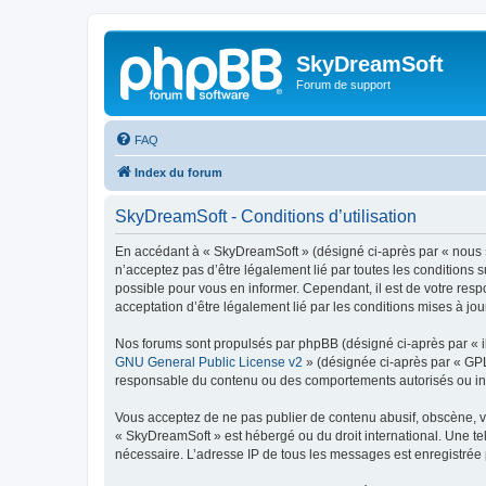
SkyDreamSoft
Forum de support
FAQ
Index du forum
SkyDreamSoft - Conditions d’utilisation
En accédant à « SkyDreamSoft » (désigné ci-après par « nous », 
n’acceptez pas d’être légalement lié par toutes les conditions 
possible pour vous en informer. Cependant, il est de votre resp
acceptation d’être légalement lié par les conditions mises à jou
Nos forums sont propulsés par phpBB (désigné ci-après par « il
GNU General Public License v2
» (désignée ci-après par « GP
responsable du contenu ou des comportements autorisés ou inter
Vous acceptez de ne pas publier de contenu abusif, obscène, vul
« SkyDreamSoft » est hébergé ou du droit international. Une tel
nécessaire. L’adresse IP de tous les messages est enregistrée p