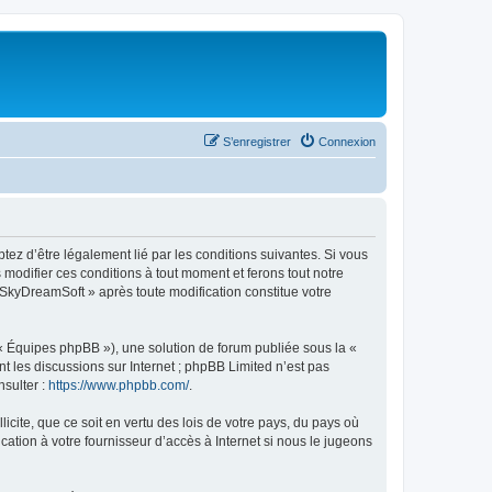
S’enregistrer
Connexion
tez d’être légalement lié par les conditions suivantes. Si vous
modifier ces conditions à tout moment et ferons tout notre
« SkyDreamSoft » après toute modification constitue votre
 « Équipes phpBB »), une solution de forum publiée sous la «
nt les discussions sur Internet ; phpBB Limited n’est pas
nsulter :
https://www.phpbb.com/
.
icite, que ce soit en vertu des lois de votre pays, du pays où
ation à votre fournisseur d’accès à Internet si nous le jugeons