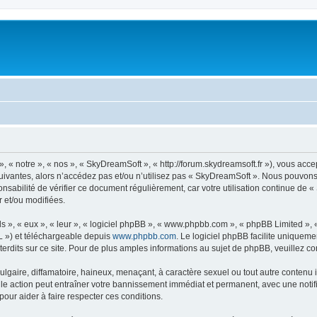
« notre », « nos », « SkyDreamSoft », « http://forum.skydreamsoft.fr »), vous accep
suivantes, alors n’accédez pas et/ou n’utilisez pas « SkyDreamSoft ». Nous pouvons 
onsabilité de vérifier ce document régulièrement, car votre utilisation continue de 
r et/ou modifiées.
s », « eux », « leur », « logiciel phpBB », « www.phpbb.com », « phpBB Limited »,
L ») et téléchargeable depuis
www.phpbb.com
. Le logiciel phpBB facilite uniqueme
dits sur ce site. Pour de plus amples informations au sujet de phpBB, veuillez co
gaire, diffamatoire, haineux, menaçant, à caractère sexuel ou tout autre contenu ill
le action peut entraîner votre bannissement immédiat et permanent, avec une notific
our aider à faire respecter ces conditions.