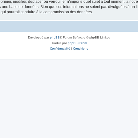
rimer, modifier, déplacer ou verrouiller n’importe quel sujet à tout moment, à not
ns une base de données. Bien que ces informations ne soient pas divulguées à un 
e qui pourrait conduire à la compromission des données.
Développé par
phpBB
® Forum Software © phpBB Limited
Traduit par
phpBB-fr.com
Confidentialité
|
Conditions