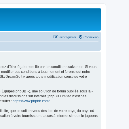
S’enregistrer
Connexion
tez d’être légalement lié par les conditions suivantes. Si vous
modifier ces conditions à tout moment et ferons tout notre
« SkyDreamSoft » après toute modification constitue votre
 « Équipes phpBB »), une solution de forum publiée sous la «
nt les discussions sur Internet ; phpBB Limited n’est pas
nsulter :
https://www.phpbb.com/
.
icite, que ce soit en vertu des lois de votre pays, du pays où
ation à votre fournisseur d’accès à Internet si nous le jugeons