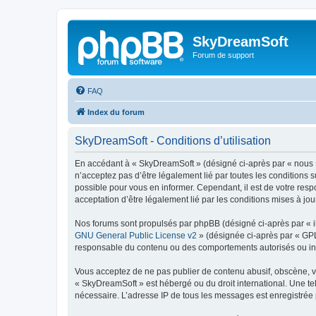
SkyDreamSoft
Forum de support
FAQ
Index du forum
SkyDreamSoft - Conditions d’utilisation
En accédant à « SkyDreamSoft » (désigné ci-après par « nous », 
n’acceptez pas d’être légalement lié par toutes les conditions 
possible pour vous en informer. Cependant, il est de votre resp
acceptation d’être légalement lié par les conditions mises à jou
Nos forums sont propulsés par phpBB (désigné ci-après par « il
GNU General Public License v2
» (désignée ci-après par « GP
responsable du contenu ou des comportements autorisés ou inter
Vous acceptez de ne pas publier de contenu abusif, obscène, vul
« SkyDreamSoft » est hébergé ou du droit international. Une tel
nécessaire. L’adresse IP de tous les messages est enregistrée p