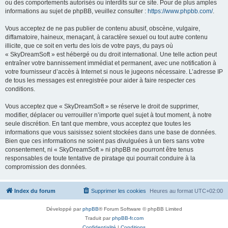
ou des comportements autorisés ou interdits sur ce site. Pour de plus amples
informations au sujet de phpBB, veuillez consulter :
https://www.phpbb.com/
.
Vous acceptez de ne pas publier de contenu abusif, obscène, vulgaire,
diffamatoire, haineux, menaçant, à caractère sexuel ou tout autre contenu
illicite, que ce soit en vertu des lois de votre pays, du pays où
« SkyDreamSoft » est hébergé ou du droit international. Une telle action peut
entraîner votre bannissement immédiat et permanent, avec une notification à
votre fournisseur d’accès à Internet si nous le jugeons nécessaire. L’adresse IP
de tous les messages est enregistrée pour aider à faire respecter ces
conditions.
Vous acceptez que « SkyDreamSoft » se réserve le droit de supprimer,
modifier, déplacer ou verrouiller n’importe quel sujet à tout moment, à notre
seule discrétion. En tant que membre, vous acceptez que toutes les
informations que vous saisissez soient stockées dans une base de données.
Bien que ces informations ne soient pas divulguées à un tiers sans votre
consentement, ni « SkyDreamSoft » ni phpBB ne pourront être tenus
responsables de toute tentative de piratage qui pourrait conduire à la
compromission des données.
Index du forum
Supprimer les cookies
Heures au format
UTC+02:00
Développé par
phpBB
® Forum Software © phpBB Limited
Traduit par
phpBB-fr.com
Confidentialité
|
Conditions