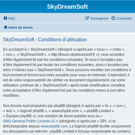
SkyDreamSoft
FAQ
S’enregistrer
Connexion
Index du forum
SkyDreamSoft - Conditions d’utilisation
En accédant à « SkyDreamSoft » (désigné ci-après par « nous », « notre »,
« nos », « SkyDreamSoft », « http://forum.skydreamsoft.fr »), vous acceptez
d’être légalement lié par les conditions suivantes. Si vous n’acceptez pas
d’être légalement lié par toutes les conditions suivantes, alors n’accédez pas
et/ou n’utilisez pas « SkyDreamSoft ». Nous pouvons modifier ces conditions à
tout moment et ferons tout notre possible pour vous en informer. Cependant, il
est de votre responsabilité de vérifier ce document régulièrement, car votre
utilisation continue de « SkyDreamSoft » après toute modification constitue
votre acceptation d’être légalement lié par les conditions mises à jour et/ou
modifiées.
Nos forums sont propulsés par phpBB (désigné ci-après par « ils », « eux »,
« leur », « logiciel phpBB », « www.phpbb.com », « phpBB Limited »,
« Équipes phpBB »), une solution de forum publiée sous la «
GNU General Public License v2
» (désignée ci-après par « GPL ») et
téléchargeable depuis
www.phpbb.com
. Le logiciel phpBB facilite uniquement
les discussions sur Internet ; phpBB Limited n’est pas responsable du contenu