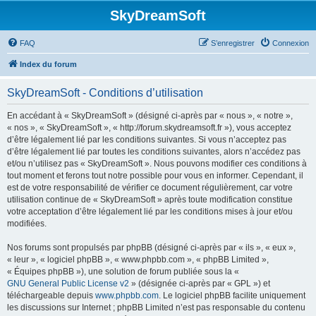
SkyDreamSoft
FAQ
S’enregistrer
Connexion
Index du forum
SkyDreamSoft - Conditions d’utilisation
En accédant à « SkyDreamSoft » (désigné ci-après par « nous », « notre »,
« nos », « SkyDreamSoft », « http://forum.skydreamsoft.fr »), vous acceptez
d’être légalement lié par les conditions suivantes. Si vous n’acceptez pas
d’être légalement lié par toutes les conditions suivantes, alors n’accédez pas
et/ou n’utilisez pas « SkyDreamSoft ». Nous pouvons modifier ces conditions à
tout moment et ferons tout notre possible pour vous en informer. Cependant, il
est de votre responsabilité de vérifier ce document régulièrement, car votre
utilisation continue de « SkyDreamSoft » après toute modification constitue
votre acceptation d’être légalement lié par les conditions mises à jour et/ou
modifiées.
Nos forums sont propulsés par phpBB (désigné ci-après par « ils », « eux »,
« leur », « logiciel phpBB », « www.phpbb.com », « phpBB Limited »,
« Équipes phpBB »), une solution de forum publiée sous la «
GNU General Public License v2
» (désignée ci-après par « GPL ») et
téléchargeable depuis
www.phpbb.com
. Le logiciel phpBB facilite uniquement
les discussions sur Internet ; phpBB Limited n’est pas responsable du contenu