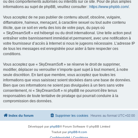
ou des comportements autorisés ou interdits sur ce site. Pour de plus amples
informations au sujet de phpBB, veuillez consulter :
https://www.phpbb.com/
.
Vous acceptez de ne pas publier de contenu abusif, obscène, vulgaire,
diffamatoire, haineux, menaçant, à caractère sexuel ou tout autre contenu
illicite, que ce soit en vertu des lois de votre pays, du pays où
« SkyDreamSoft » est hébergé ou du droit international. Une telle action peut
entraîner votre bannissement immédiat et permanent, avec une notification à
votre fournisseur d’accès à Internet si nous le jugeons nécessaire. L’adresse IP
de tous les messages est enregistrée pour aider à faire respecter ces
conditions.
Vous acceptez que « SkyDreamSoft » se réserve le droit de supprimer,
modifier, déplacer ou verrouiller n’importe quel sujet à tout moment, à notre
seule discrétion. En tant que membre, vous acceptez que toutes les
informations que vous saisissez soient stockées dans une base de données.
Bien que ces informations ne soient pas divulguées à un tiers sans votre
consentement, ni « SkyDreamSoft » ni phpBB ne pourront être tenus
responsables de toute tentative de piratage qui pourrait conduire à la
compromission des données.
Index du forum
Supprimer les cookies
Heures au format
UTC+02:00
Développé par
phpBB
® Forum Software © phpBB Limited
Traduit par
phpBB-fr.com
Confidentialité
|
Conditions