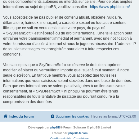
ou des comportements autorisés ou interdits sur ce site. Pour de plus amples
informations au sujet de phpBB, veuillez consulter :
https://www.phpbb.com/
.
Vous acceptez de ne pas publier de contenu abusif, obscène, vulgaire,
diffamatoire, haineux, menaçant, à caractère sexuel ou tout autre contenu
illicite, que ce soit en vertu des lois de votre pays, du pays où
« SkyDreamSoft » est hébergé ou du droit international. Une telle action peut
entraîner votre bannissement immédiat et permanent, avec une notification à
votre fournisseur d’accès à Internet si nous le jugeons nécessaire. L’adresse IP
de tous les messages est enregistrée pour aider à faire respecter ces
conditions.
Vous acceptez que « SkyDreamSoft » se réserve le droit de supprimer,
modifier, déplacer ou verrouiller n’importe quel sujet à tout moment, à notre
seule discrétion. En tant que membre, vous acceptez que toutes les
informations que vous saisissez soient stockées dans une base de données.
Bien que ces informations ne soient pas divulguées à un tiers sans votre
consentement, ni « SkyDreamSoft » ni phpBB ne pourront être tenus
responsables de toute tentative de piratage qui pourrait conduire à la
compromission des données.
Index du forum
Supprimer les cookies
Heures au format
UTC+02:00
Développé par
phpBB
® Forum Software © phpBB Limited
Traduit par
phpBB-fr.com
Confidentialité
|
Conditions