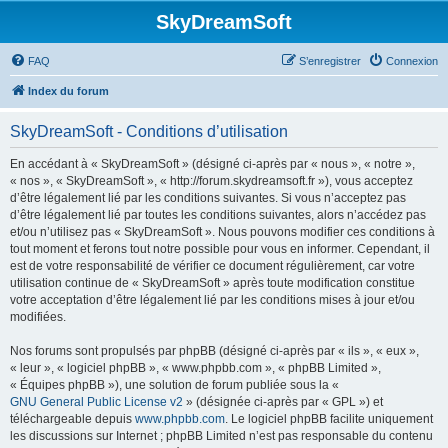
SkyDreamSoft
FAQ
S’enregistrer
Connexion
Index du forum
SkyDreamSoft - Conditions d’utilisation
En accédant à « SkyDreamSoft » (désigné ci-après par « nous », « notre »,
« nos », « SkyDreamSoft », « http://forum.skydreamsoft.fr »), vous acceptez
d’être légalement lié par les conditions suivantes. Si vous n’acceptez pas
d’être légalement lié par toutes les conditions suivantes, alors n’accédez pas
et/ou n’utilisez pas « SkyDreamSoft ». Nous pouvons modifier ces conditions à
tout moment et ferons tout notre possible pour vous en informer. Cependant, il
est de votre responsabilité de vérifier ce document régulièrement, car votre
utilisation continue de « SkyDreamSoft » après toute modification constitue
votre acceptation d’être légalement lié par les conditions mises à jour et/ou
modifiées.
Nos forums sont propulsés par phpBB (désigné ci-après par « ils », « eux »,
« leur », « logiciel phpBB », « www.phpbb.com », « phpBB Limited »,
« Équipes phpBB »), une solution de forum publiée sous la «
GNU General Public License v2
» (désignée ci-après par « GPL ») et
téléchargeable depuis
www.phpbb.com
. Le logiciel phpBB facilite uniquement
les discussions sur Internet ; phpBB Limited n’est pas responsable du contenu