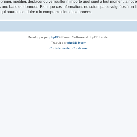
rimer, modifier, déplacer ou verrouiller n’importe quel sujet à tout moment, à not
ns une base de données. Bien que ces informations ne soient pas divulguées à un 
e qui pourrait conduire à la compromission des données.
Développé par
phpBB
® Forum Software © phpBB Limited
Traduit par
phpBB-fr.com
Confidentialité
|
Conditions