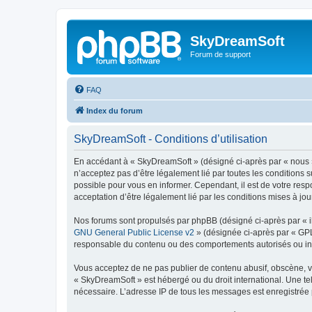
SkyDreamSoft
Forum de support
FAQ
Index du forum
SkyDreamSoft - Conditions d’utilisation
En accédant à « SkyDreamSoft » (désigné ci-après par « nous », 
n’acceptez pas d’être légalement lié par toutes les conditions 
possible pour vous en informer. Cependant, il est de votre resp
acceptation d’être légalement lié par les conditions mises à jou
Nos forums sont propulsés par phpBB (désigné ci-après par « il
GNU General Public License v2
» (désignée ci-après par « GP
responsable du contenu ou des comportements autorisés ou inter
Vous acceptez de ne pas publier de contenu abusif, obscène, vul
« SkyDreamSoft » est hébergé ou du droit international. Une tel
nécessaire. L’adresse IP de tous les messages est enregistrée p