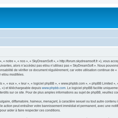
« notre », « nos », « SkyDreamSoft », « http://forum.skydreamsoft.fr »), vous accep
suivantes, alors n’accédez pas et/ou n’utilisez pas « SkyDreamSoft ». Nous pouvons 
onsabilité de vérifier ce document régulièrement, car votre utilisation continue de 
r et/ou modifiées.
s », « eux », « leur », « logiciel phpBB », « www.phpbb.com », « phpBB Limited »,
L ») et téléchargeable depuis
www.phpbb.com
. Le logiciel phpBB facilite uniqueme
dits sur ce site. Pour de plus amples informations au sujet de phpBB, veuillez co
gaire, diffamatoire, haineux, menaçant, à caractère sexuel ou tout autre contenu ill
le action peut entraîner votre bannissement immédiat et permanent, avec une notific
our aider à faire respecter ces conditions.