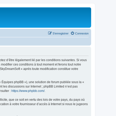
S’enregistrer
Connexion
tez d’être légalement lié par les conditions suivantes. Si vous
modifier ces conditions à tout moment et ferons tout notre
« SkyDreamSoft » après toute modification constitue votre
 « Équipes phpBB »), une solution de forum publiée sous la «
nt les discussions sur Internet ; phpBB Limited n’est pas
nsulter :
https://www.phpbb.com/
.
icite, que ce soit en vertu des lois de votre pays, du pays où
ation à votre fournisseur d’accès à Internet si nous le jugeons