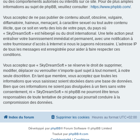
ou des comportements autorisés ou interdits sur ce site. Pour de plus amples
informations au sujet de phpBB, veuillez consulter :
https://www.phpbb.com/
.
Vous acceptez de ne pas publier de contenu abusif, obscène, vulgaire,
diffamatoire, haineux, menaçant, à caractère sexuel ou tout autre contenu
illicite, que ce soit en vertu des lois de votre pays, du pays où
« SkyDreamSoft » est hébergé ou du droit international. Une telle action peut
entraîner votre bannissement immédiat et permanent, avec une notification à
votre fournisseur d’accès à Internet si nous le jugeons nécessaire. L’adresse IP
de tous les messages est enregistrée pour aider à faire respecter ces
conditions.
Vous acceptez que « SkyDreamSoft » se réserve le droit de supprimer,
modifier, déplacer ou verrouiller n’importe quel sujet à tout moment, à notre
seule discrétion. En tant que membre, vous acceptez que toutes les
informations que vous saisissez soient stockées dans une base de données.
Bien que ces informations ne soient pas divulguées à un tiers sans votre
consentement, ni « SkyDreamSoft » ni phpBB ne pourront être tenus
responsables de toute tentative de piratage qui pourrait conduire à la
compromission des données.
Index du forum
Supprimer les cookies
Heures au format
UTC+02:00
Développé par
phpBB
® Forum Software © phpBB Limited
Traduit par
phpBB-fr.com
Confidentialité
|
Conditions