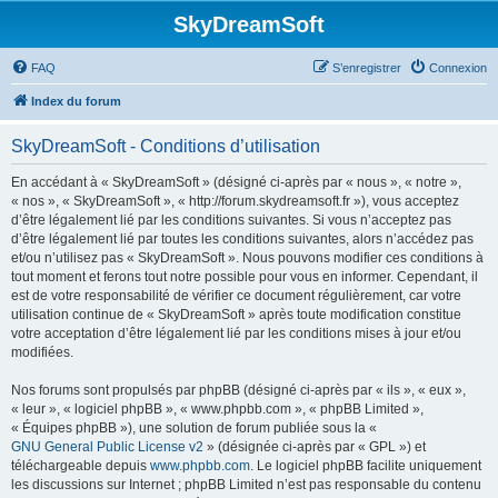
SkyDreamSoft
FAQ
S’enregistrer
Connexion
Index du forum
SkyDreamSoft - Conditions d’utilisation
En accédant à « SkyDreamSoft » (désigné ci-après par « nous », « notre »,
« nos », « SkyDreamSoft », « http://forum.skydreamsoft.fr »), vous acceptez
d’être légalement lié par les conditions suivantes. Si vous n’acceptez pas
d’être légalement lié par toutes les conditions suivantes, alors n’accédez pas
et/ou n’utilisez pas « SkyDreamSoft ». Nous pouvons modifier ces conditions à
tout moment et ferons tout notre possible pour vous en informer. Cependant, il
est de votre responsabilité de vérifier ce document régulièrement, car votre
utilisation continue de « SkyDreamSoft » après toute modification constitue
votre acceptation d’être légalement lié par les conditions mises à jour et/ou
modifiées.
Nos forums sont propulsés par phpBB (désigné ci-après par « ils », « eux »,
« leur », « logiciel phpBB », « www.phpbb.com », « phpBB Limited »,
« Équipes phpBB »), une solution de forum publiée sous la «
GNU General Public License v2
» (désignée ci-après par « GPL ») et
téléchargeable depuis
www.phpbb.com
. Le logiciel phpBB facilite uniquement
les discussions sur Internet ; phpBB Limited n’est pas responsable du contenu