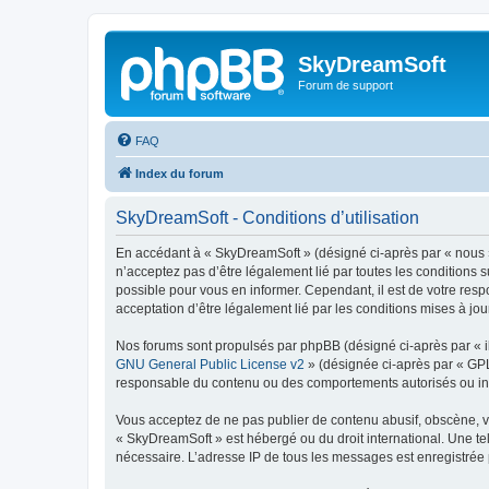
SkyDreamSoft
Forum de support
FAQ
Index du forum
SkyDreamSoft - Conditions d’utilisation
En accédant à « SkyDreamSoft » (désigné ci-après par « nous », 
n’acceptez pas d’être légalement lié par toutes les conditions 
possible pour vous en informer. Cependant, il est de votre resp
acceptation d’être légalement lié par les conditions mises à jou
Nos forums sont propulsés par phpBB (désigné ci-après par « il
GNU General Public License v2
» (désignée ci-après par « GP
responsable du contenu ou des comportements autorisés ou inter
Vous acceptez de ne pas publier de contenu abusif, obscène, vul
« SkyDreamSoft » est hébergé ou du droit international. Une tel
nécessaire. L’adresse IP de tous les messages est enregistrée p