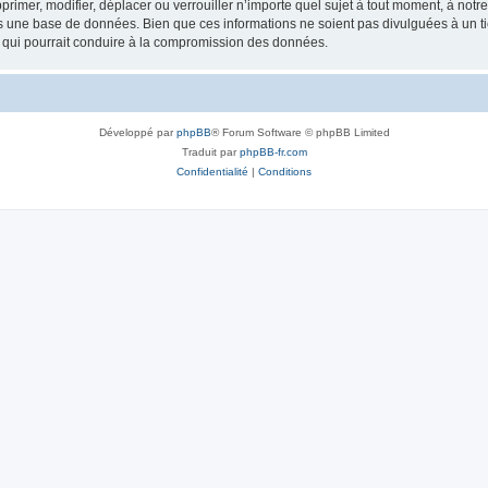
rimer, modifier, déplacer ou verrouiller n’importe quel sujet à tout moment, à not
ns une base de données. Bien que ces informations ne soient pas divulguées à un 
e qui pourrait conduire à la compromission des données.
Développé par
phpBB
® Forum Software © phpBB Limited
Traduit par
phpBB-fr.com
Confidentialité
|
Conditions