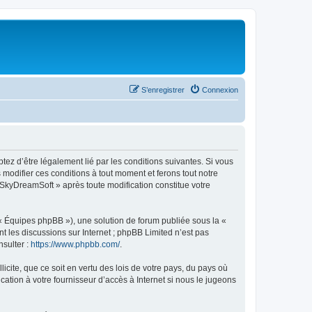
S’enregistrer
Connexion
tez d’être légalement lié par les conditions suivantes. Si vous
modifier ces conditions à tout moment et ferons tout notre
« SkyDreamSoft » après toute modification constitue votre
 « Équipes phpBB »), une solution de forum publiée sous la «
nt les discussions sur Internet ; phpBB Limited n’est pas
nsulter :
https://www.phpbb.com/
.
icite, que ce soit en vertu des lois de votre pays, du pays où
ation à votre fournisseur d’accès à Internet si nous le jugeons