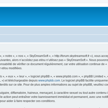
« notre », « nos », « SkyDreamSoft », « http://forum.skydreamsoft.fr »), vous accep
suivantes, alors n’accédez pas et/ou n’utilisez pas « SkyDreamSoft ». Nous pouvons 
onsabilité de vérifier ce document régulièrement, car votre utilisation continue de 
r et/ou modifiées.
s », « eux », « leur », « logiciel phpBB », « www.phpbb.com », « phpBB Limited »,
L ») et téléchargeable depuis
www.phpbb.com
. Le logiciel phpBB facilite uniqueme
dits sur ce site. Pour de plus amples informations au sujet de phpBB, veuillez co
gaire, diffamatoire, haineux, menaçant, à caractère sexuel ou tout autre contenu ill
le action peut entraîner votre bannissement immédiat et permanent, avec une notific
our aider à faire respecter ces conditions.