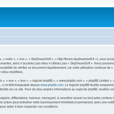
« notre », « nos », « SkyDreamSoft », « http://forum.skydreamsoft.fr »), vous accep
suivantes, alors n’accédez pas et/ou n’utilisez pas « SkyDreamSoft ». Nous pouvons 
onsabilité de vérifier ce document régulièrement, car votre utilisation continue de 
r et/ou modifiées.
s », « eux », « leur », « logiciel phpBB », « www.phpbb.com », « phpBB Limited »,
L ») et téléchargeable depuis
www.phpbb.com
. Le logiciel phpBB facilite uniqueme
dits sur ce site. Pour de plus amples informations au sujet de phpBB, veuillez co
gaire, diffamatoire, haineux, menaçant, à caractère sexuel ou tout autre contenu ill
le action peut entraîner votre bannissement immédiat et permanent, avec une notific
our aider à faire respecter ces conditions.