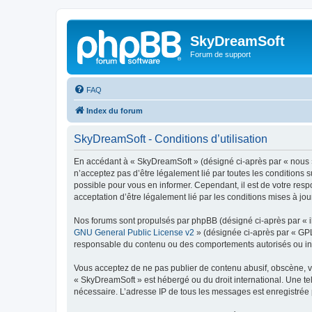
SkyDreamSoft
Forum de support
FAQ
Index du forum
SkyDreamSoft - Conditions d’utilisation
En accédant à « SkyDreamSoft » (désigné ci-après par « nous », 
n’acceptez pas d’être légalement lié par toutes les conditions 
possible pour vous en informer. Cependant, il est de votre resp
acceptation d’être légalement lié par les conditions mises à jou
Nos forums sont propulsés par phpBB (désigné ci-après par « il
GNU General Public License v2
» (désignée ci-après par « GP
responsable du contenu ou des comportements autorisés ou inter
Vous acceptez de ne pas publier de contenu abusif, obscène, vul
« SkyDreamSoft » est hébergé ou du droit international. Une tel
nécessaire. L’adresse IP de tous les messages est enregistrée p