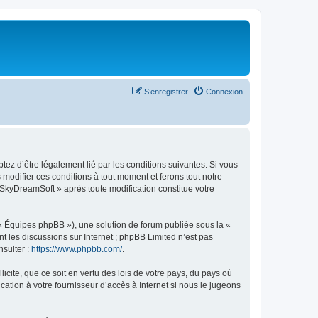
S’enregistrer
Connexion
tez d’être légalement lié par les conditions suivantes. Si vous
modifier ces conditions à tout moment et ferons tout notre
« SkyDreamSoft » après toute modification constitue votre
 « Équipes phpBB »), une solution de forum publiée sous la «
nt les discussions sur Internet ; phpBB Limited n’est pas
nsulter :
https://www.phpbb.com/
.
icite, que ce soit en vertu des lois de votre pays, du pays où
ation à votre fournisseur d’accès à Internet si nous le jugeons