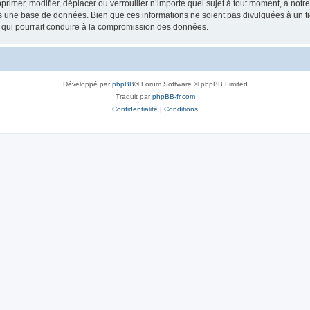
rimer, modifier, déplacer ou verrouiller n’importe quel sujet à tout moment, à not
ns une base de données. Bien que ces informations ne soient pas divulguées à un 
e qui pourrait conduire à la compromission des données.
Développé par
phpBB
® Forum Software © phpBB Limited
Traduit par
phpBB-fr.com
Confidentialité
|
Conditions