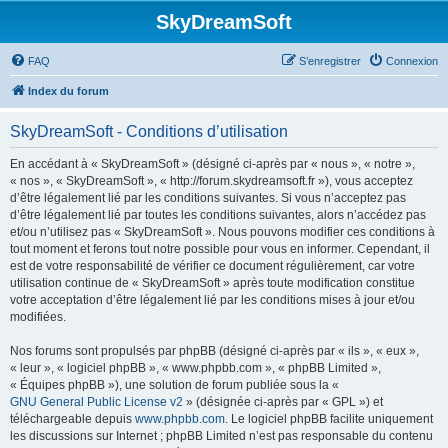
SkyDreamSoft
FAQ
S’enregistrer
Connexion
Index du forum
SkyDreamSoft - Conditions d’utilisation
En accédant à « SkyDreamSoft » (désigné ci-après par « nous », « notre »,
« nos », « SkyDreamSoft », « http://forum.skydreamsoft.fr »), vous acceptez
d’être légalement lié par les conditions suivantes. Si vous n’acceptez pas
d’être légalement lié par toutes les conditions suivantes, alors n’accédez pas
et/ou n’utilisez pas « SkyDreamSoft ». Nous pouvons modifier ces conditions à
tout moment et ferons tout notre possible pour vous en informer. Cependant, il
est de votre responsabilité de vérifier ce document régulièrement, car votre
utilisation continue de « SkyDreamSoft » après toute modification constitue
votre acceptation d’être légalement lié par les conditions mises à jour et/ou
modifiées.
Nos forums sont propulsés par phpBB (désigné ci-après par « ils », « eux »,
« leur », « logiciel phpBB », « www.phpbb.com », « phpBB Limited »,
« Équipes phpBB »), une solution de forum publiée sous la «
GNU General Public License v2
» (désignée ci-après par « GPL ») et
téléchargeable depuis
www.phpbb.com
. Le logiciel phpBB facilite uniquement
les discussions sur Internet ; phpBB Limited n’est pas responsable du contenu