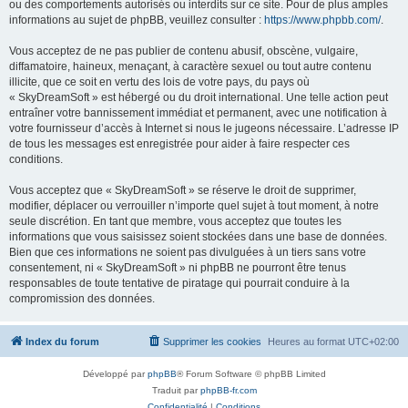
ou des comportements autorisés ou interdits sur ce site. Pour de plus amples
informations au sujet de phpBB, veuillez consulter :
https://www.phpbb.com/
.
Vous acceptez de ne pas publier de contenu abusif, obscène, vulgaire,
diffamatoire, haineux, menaçant, à caractère sexuel ou tout autre contenu
illicite, que ce soit en vertu des lois de votre pays, du pays où
« SkyDreamSoft » est hébergé ou du droit international. Une telle action peut
entraîner votre bannissement immédiat et permanent, avec une notification à
votre fournisseur d’accès à Internet si nous le jugeons nécessaire. L’adresse IP
de tous les messages est enregistrée pour aider à faire respecter ces
conditions.
Vous acceptez que « SkyDreamSoft » se réserve le droit de supprimer,
modifier, déplacer ou verrouiller n’importe quel sujet à tout moment, à notre
seule discrétion. En tant que membre, vous acceptez que toutes les
informations que vous saisissez soient stockées dans une base de données.
Bien que ces informations ne soient pas divulguées à un tiers sans votre
consentement, ni « SkyDreamSoft » ni phpBB ne pourront être tenus
responsables de toute tentative de piratage qui pourrait conduire à la
compromission des données.
Index du forum
Supprimer les cookies
Heures au format
UTC+02:00
Développé par
phpBB
® Forum Software © phpBB Limited
Traduit par
phpBB-fr.com
Confidentialité
|
Conditions